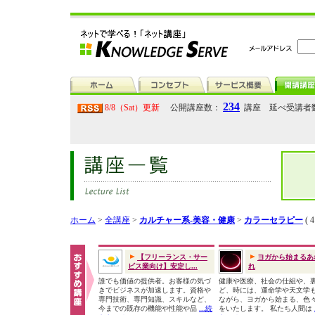
234
8/8（Sat）更新
公開講座数：
講座 延べ受講者
ホーム
>
全講座
>
カルチャー系-美容・健康
>
カラーセラピー
( 
【フリーランス・サー
ヨガから始まるあ
ビス業向け】安定し...
れ
誰でも価値の提供者。お客様の気づ
健康や医療、社会の仕組や、
きでビジネスが加速します。資格や
ど、時には、運命学や天文学
専門技術、専門知識、スキルなど、
ながら、ヨガから始まる、色
今までの既存の機能や性能や品
...続
をいたします。 私たち人間は