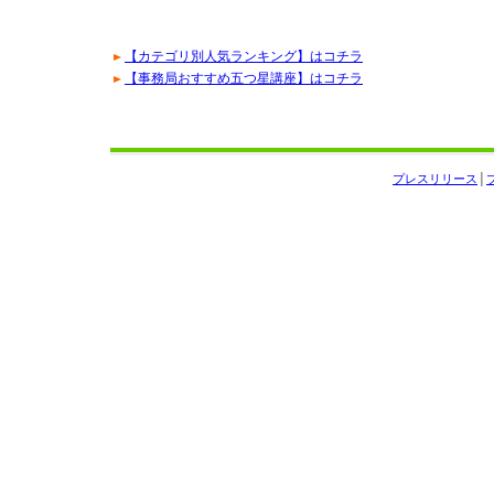
【カテゴリ別人気ランキング】はコチラ
【事務局おすすめ五つ星講座】はコチラ
プレスリリース
│