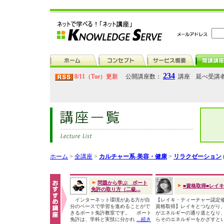
234
8/11（Tue）更新
公開講座数：
講座 延べ受講
ホーム
>
全講座
>
カルチャー系-美容・健康
>
リラクゼーション
問題から学ぶ ボート
■資格取得■レイ
免許の取り方（二級...
インターネット環境がある方が自
【レイキ・ティーチャー認定
分のペースで学習を進めることがで
資格取得】レイキとつながり
きるボート免許教室です。 ボート
がエネルギーの通り道となり
免許は、学科と実技に分かれ
...続き
らそのエネルギーをかざすと