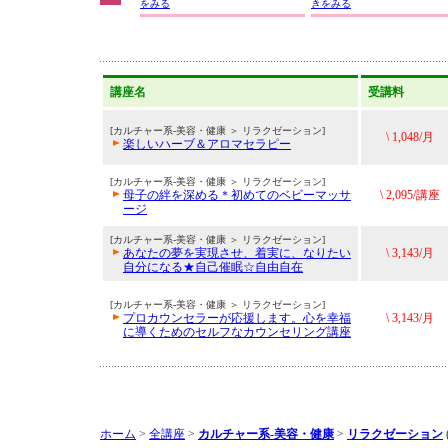
をみる
きをみる
講座名
受講料
[カルチャー系-美容・健康 ＞ リラクゼーション]
\ 1,048/月
楽しいハーブ＆アロマセラピー
[カルチャー系-美容・健康 ＞ リラクゼーション]
母子の絆を深める＊初めてのベビーマッサ
\ 2,095/講座
ージ
[カルチャー系-美容・健康 ＞ リラクゼーション]
あなたの夢を実現させ、着実に、なりたい
\ 3,143/月
自分になる★自己催眠☆自由自在
[カルチャー系-美容・健康 ＞ リラクゼーション]
プロカウンセラーが応援します。心を幸福
\ 3,143/月
に導くためのセルフなカウンセリング講座
ホーム
>
全講座
>
カルチャー系-美容・健康
>
リラクゼーション