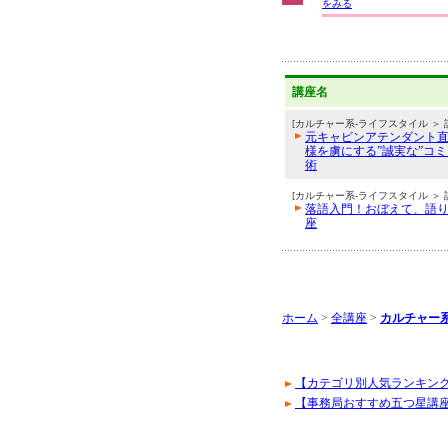
をみる
講座名
[カルチャー系-ライフスタイル ＞ 
元キャビンアテンダント
様を虜にする”誠実な”コ
術
[カルチャー系-ライフスタイル ＞ 
落語入門！おぼえて、語
座
ホーム
>
全講座
>
カルチャー
【カテゴリ別人気ランキン
【事務局おすすめ五つ星講