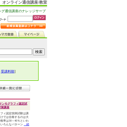
オンライン通信講座/教室
ング通信講座のナレッジサーブ
|
受講料順
]
マンモグラフィ認定試
対策講座
フィ認定技師試験は講
だけでは合格するのは大
格率は30～40％といわ
。いろんなパターン
...続