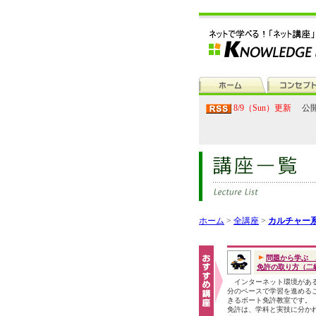
8/9（Sun）更新
公開
ホーム
>
全講座
>
カルチャー
問題から学ぶ 
免許の取り方（二級.
インターネット環境があ
分のペースで学習を進める
きるボート免許教室です。
免許は、学科と実技に分か