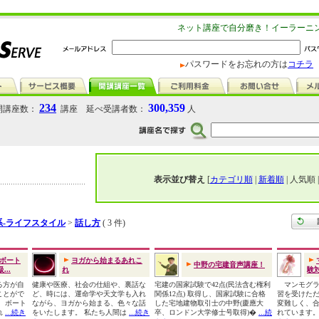
ネット講座で自分磨き！イーラーニ
パスワードをお忘れの方は
コチラ
234
300,359
講座数：
講座 延べ受講者数：
人
表示並び替え
[
カテゴリ順
|
新着順
| 人気順 
系-ライフスタイル
>
話し方
( 3 件)
ボート
ヨガから始まるあれこ
中野の宅建音声講座！
..
れ
験
る方が自
健康や医療、社会の仕組や、裏話な
宅建の国家試験で42点(民法含む権利
マンモグラ
ことがで
ど、時には、運命学や天文学も入れ
関係12点) 取得し、国家試験に合格
習を受けた
 ボート
ながら、ヨガから始まる、色々な話
した宅地建物取引士の中野(慶應大
変難しく、合
れ
...続き
をいたします。 私たち人間は
...続き
卒、ロンドン大学修士号取得)�
...続
れています