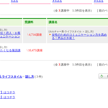
をみる
きをみる
きをみる
（全
3
講座中 1-3件目を表示） [ 前のペー
受講料
講座名
話し方]
[カルチャー系-ライフスタイル ＞ 話し方]
直伝！恋人・お客
\ 4,714/講座
女性のためのコミュニケーション力を高め
ミュニケーション
る！声みがき術！
話し方]
りたくなる落語講
\ 10,475/講座
（全
3
講座中 1-3件目を表示） [ 前のペー
系-ライフスタイル
>
話し方
( 3 件)
グ】はコチラ
座】はコチラ