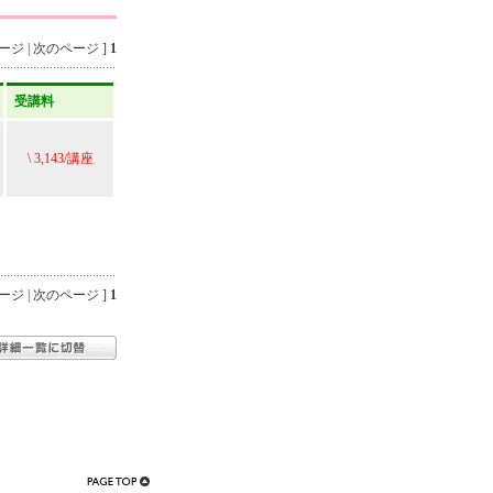
ジ | 次のページ ]
1
受講料
\ 3,143/講座
ジ | 次のページ ]
1