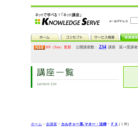
234
8/9（Sun）更新
公開講座数：
講座 延べ受講
ホーム
>
全講座
>
カルチャー系-マネー・法律
>
ＦＸ
( 1 件)