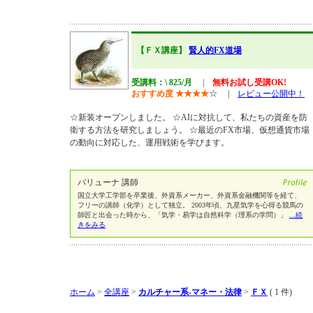
【ＦＸ講座】
賢人的FX道場
受講料：\ 825/月
|
無料お試し受講OK!
おすすめ度
★
★
★
★
☆
|
レビュー公開中！
☆新装オープンしました。 ☆AIに対抗して、私たちの資産を防
衛する方法を研究しましょう。 ☆最近のFX市場、仮想通貨市場
の動向に対応した、運用戦術を学びます。
バリューナ 講師
国立大学工学部を卒業後、外資系メーカー、外資系金融機関等を経て、
フリーの講師（化学）として独立。 2003年頃、九星気学を心得る競馬の
師匠と出会った時から、「気学・易学は自然科学（理系の学問）」
...続
きをみる
ホーム
>
全講座
>
カルチャー系-マネー・法律
>
ＦＸ
( 1 件)