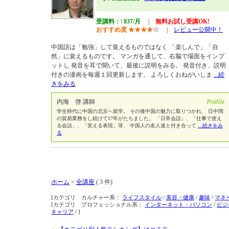
受講料：\ 837/月
|
無料お試し受講OK!
おすすめ度
★
★
★
★
☆
|
レビュー公開中！
中国語は「勉強」して覚えるものではなく 「楽しんで」「自
然」に覚えるものです。 マンガを通して、右脳で場面をインプ
ットし 発音を耳で聞いて、最後に説明をみる。 発音付き、説明
付きの漫画を毎週１回更新します。 よろしくおねがいしま
...続
きをみる
内海 啓 講師
学生時代に中国の北京へ留学。 その後中国の魅力に取りつかれ、 日中間
の貿易業務をし続けて17年がたちました。 「日常会話」、「仕事で使え
る会話」、「笑える表現」等、 中国人の友人達と付き合って
...続きをみ
る
ホーム
>
全講座
( 3 件)
[カテゴリ カルチャー系：
ライフスタイル
/
美容・健康
/
趣味
/
マネ
[カテゴリ プロフェッショナル系：
インターネット・パソコン
/
ビジ
キャリア
/ ]