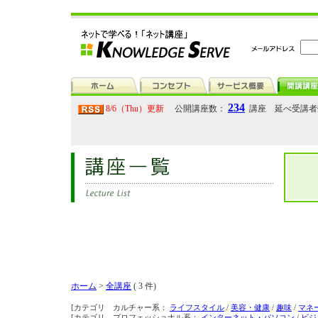
234
8/6（Thu）更新
公開講座数：
講座 延べ受講
ホーム
>
全講座
( 3 件)
[カテゴリ カルチャー系：
ライフスタイル
/
美容・健康
/
趣味
/
マネ
[カテゴリ プロフェッショナル系：
インターネット・パソコン
/
ビジ