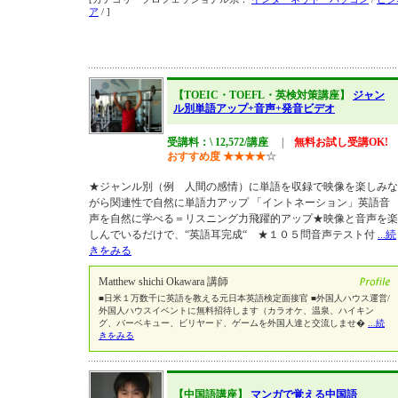
ア
/ ]
【TOEIC・TOEFL・英検対策講座】
ジャン
ル別単語アップ+音声+発音ビデオ
受講料：\ 12,572/講座
|
無料お試し受講OK!
おすすめ度
★
★
★
★
☆
★ジャンル別（例 人間の感情）に単語を収録で映像を楽しみな
がら関連性で自然に単語力アップ 「イントネーション」英語音
声を自然に学べる＝リスニング力飛躍的アップ★映像と音声を楽
しんでいるだけで、“英語耳完成“ ★１０５問音声テスト付
...続
きをみる
Matthew shichi Okawara 講師
■日米１万数千に英語を教える元日本英語検定面接官 ■外国人ハウス運営/
外国人ハウスイベントに無料招待します（カラオケ、温泉、ハイキン
グ、バーベキュー、ビリヤード、ゲームを外国人達と交流しませ�
...続
きをみる
【中国語講座】
マンガで覚える中国語