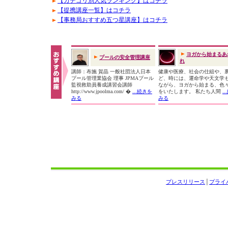
【カテゴリ別人気ランキング】はコチラ
【提携講座一覧】はコチラ
【事務局おすすめ五つ星講座】はコチラ
ヨガから始まるあ
プールの安全管理講座
れ
講師：布施 賀晶 一般社団法人日本
健康や医療、社会の仕組や、
プール管理業協会 理事 JPMAプール
ど、時には、運命学や天文学
監視救助員養成講習会講師
ながら、ヨガから始まる、色
http://www.jpoolma.com/ �
...続きを
をいたします。 私たち人間
.
みる
みる
プレスリリース
│
プライ