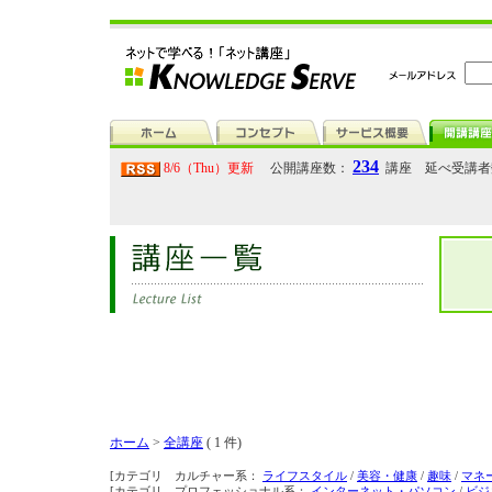
234
8/6（Thu）更新
公開講座数：
講座 延べ受講
ホーム
>
全講座
( 1 件)
[カテゴリ カルチャー系：
ライフスタイル
/
美容・健康
/
趣味
/
マネ
[カテゴリ プロフェッショナル系：
インターネット・パソコン
/
ビジ