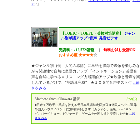
ア
/ ]
【TOEIC・TOEFL・英検対策講座】
ジャン
ル別単語アップ+音声+発音ビデオ
受講料：\ 12,572/講座
|
無料お試し受講OK!
おすすめ度
★
★
★
★
☆
★ジャンル別（例 人間の感情）に単語を収録で映像を楽しみな
がら関連性で自然に単語力アップ 「イントネーション」英語音
声を自然に学べる＝リスニング力飛躍的アップ★映像と音声を楽
しんでいるだけで、“英語耳完成“ ★１０５問音声テスト付
...続
きをみる
Matthew shichi Okawara 講師
■日米１万数千に英語を教える元日本英語検定面接官 ■外国人ハウス運営/
外国人ハウスイベントに無料招待します（カラオケ、温泉、ハイキン
グ、バーベキュー、ビリヤード、ゲームを外国人達と交流しませ�
...続
きをみる