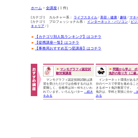
ホーム
>
全講座
( 1 件)
[カテゴリ カルチャー系：
ライフスタイル
/
美容・健康
/
趣味
/
マネ
[カテゴリ プロフェッショナル系：
インターネット・パソコン
/
ビジ
キャリア
/ ]
【カテゴリ別人気ランキング】はコチラ
【提携講座一覧】はコチラ
【事務局おすすめ五つ星講座】はコチラ
マンモグラフィ認定試
問題から学ぶ ボ
験対策講座
免許の取り方（二級..
マンモグラフィ認定技師試験は講
インターネット環境がある
習を受けただけでは合格するのは大
分のペースで学習を進めるこ
変難しく、合格率は30～40％といわ
きるボート免許教室です。 
れています。いろんなパター
...続き
免許は、学科と実技に分か
..
をみる
みる