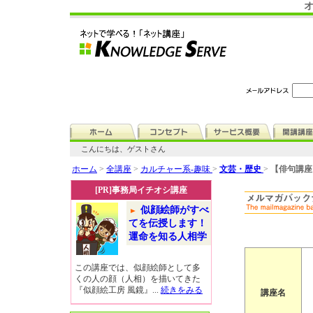
こんにちは、ゲストさん
ホーム
>
全講座
>
カルチャー系-趣味
>
文芸・歴史
>
【俳句講座
[PR]事務局イチオシ講座
似顔絵師がすべ
てを伝授します！
運命を知る人相学
この講座では、似顔絵師として多
くの人の顔（人相）を描いてきた
『似顔絵工房 風鏡』...
続きをみる
講座名