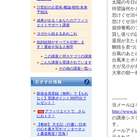
太陽の今日
21世紀の占星術-概論/相性/未来
待望論何か
予知法
怠けぐせ治
成果が出る！あなたのアフィリ
怠けぐせ治
エイトサポート講座
袋掛葡萄の
ヨガから始まるあれこれ
貸し借りの
退屈が主た
似顔絵師がすべてを伝授しま
鯛焼を君づ
す！運命を知る人相学
台風のあと
この講座と同カテゴリの講座
台風来とポ
こんな講座も受講されています
大が兄小が
その他の講座一覧へ
大寒の朝一
新規会員登録（無料）で【もれ
----------
なく】受講ポイント300円分プ
レゼント！
当メールは
http://www.k
アフィリエイトで、さら
におトク！
の講座シス
す。
【教材】 方丈記（行書）/日本
の心を書き写す/インターネッ
メールアド
ト書道教室 [ 空海 ]
示されて