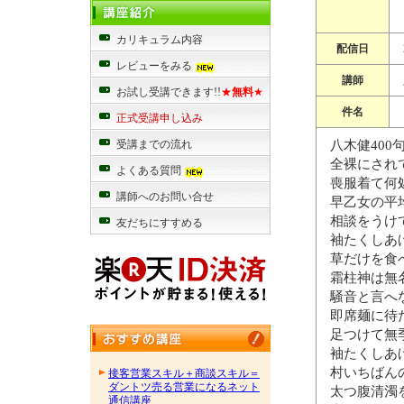
カリキュラム内容
配信日
レビューをみる
講師
お試し受講できます!!
★
無料
★
件名
正式受講申し込み
八木健400
受講までの流れ
全裸にされ
よくある質問
喪服着て何
講師へのお問い合せ
早乙女の平
相談をうけ
友だちにすすめる
袖たくしあ
草だけを食
霜柱神は無
騒音と
即席麺に待
足つけて無
袖たくしあ
村いちばん
接客営業スキル＋商談スキル＝
ダントツ売る営業になるネット
太つ腹清濁
通信講座