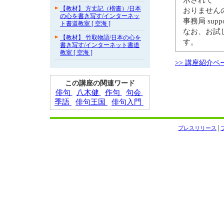
【教材】 方丈記（楷書）/日本
おりません
の心を書き写す/インターネッ
事務局 sup
ト書道教室 [ 空海 ]
なお、お試
【教材】 竹取物語/日本の心を
す。
書き写す/インターネット書道
教室 [ 空海 ]
>> 講座紹介ペ
この講座の関連ワード
俳句
八木健
作句
句会
季語
俳句王国
俳句入門
プレスリリース
│