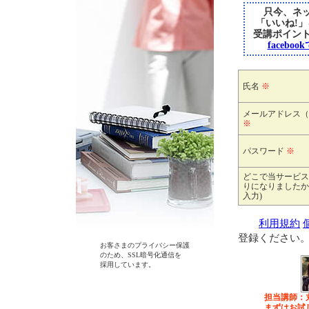
只今、ネッ
「いいね!
受講ポイン
faceb
氏名
※
メールアドレス（
※
パスワード
※
どこで当サービス
りになりましたか
入力)
利用規約
登録ください
お客さまのプライバシー保護
のため、SSL暗号化通信を
採用しています。
担当講師：
まずはお試