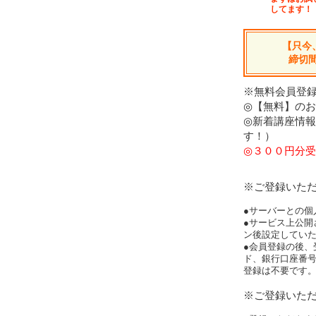
してます！
【只今
締切
※無料会員登録
◎【無料】の
◎新着講座情
す！）
◎３００円分受
※ご登録いた
●サーバーとの個
●サービス上公開
ン後設定してい
●会員登録の後、
ド、銀行口座番
登録は不要です
※ご登録いた