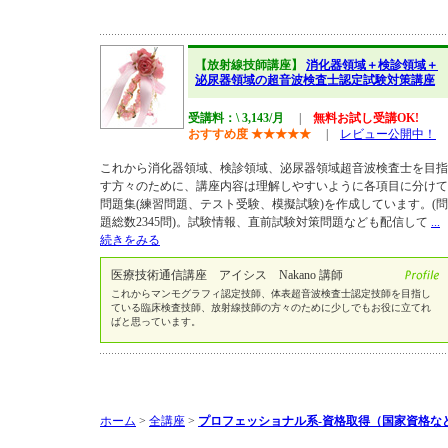
【放射線技師講座】
消化器領域＋検診領域＋
泌尿器領域の超音波検査士認定試験対策講座
受講料：\ 3,143/月
|
無料お試し受講OK!
おすすめ度
★
★
★
★
★
|
レビュー公開中！
これから消化器領域、検診領域、泌尿器領域超音波検査士を目指
す方々のために、講座内容は理解しやすいように各項目に分けて
問題集(練習問題、テスト受験、模擬試験)を作成しています。(問
題総数2345問)。試験情報、直前試験対策問題なども配信して
...
続きをみる
医療技術通信講座 アイシス Nakano 講師
これからマンモグラフィ認定技師、体表超音波検査士認定技師を目指し
ている臨床検査技師、放射線技師の方々のために少しでもお役に立てれ
ばと思っています。
ホーム
>
全講座
>
プロフェッショナル系-資格取得（国家資格な