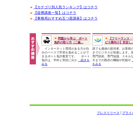
【カテゴリ別人気ランキング】はコチラ
【提携講座一覧】はコチラ
【事務局おすすめ五つ星講座】はコチラ
問題から学ぶ ボート
【フリーランス・
免許の取り方（二級...
ビス業向け】安定し..
インターネット環境がある方が自
誰でも価値の提供者。お客様
分のペースで学習を進めることがで
きでビジネスが加速します。
きるボート免許教室です。 ボート
専門技術、専門知識、スキル
免許は、学科と実技に分か
...続きを
今までの既存の機能や性能や
みる
をみる
プレスリリース
│
プライ