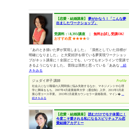
【恋愛・結婚講座】
夢がかなう！「こんな夢
出ましたワークショップ」
受講料：\ 8,393/講座
|
無料お試し受講OK!
おすすめ度
★
★
★
★
☆
「あのとき描いた夢が実現しました」 「漠然としていた目標が
明確になりました」 と大変好評を得ている夢実現ワークショッ
プがネット講座に！全国どこでも、いつでもオンラインで受講で
きるようになりました。 普段は漠然と思っている「ああな
...続
きをみる
ジェダイ岸子 講師
社会人になり職場の人間関係に悩み失敗するなか、マネジメントや心理
学に興味をもち、2007年4月産業能率大学（通信制）入学、2011年3月産
業心理コース卒業。 2013年2月産業カウンセラー資格取得。マイン�
...
続きをみる
【恋愛・結婚講座】
読むだけでモテ体質に！
今度こそ愛される私になるスピリチュアル恋
愛結婚アカデミー