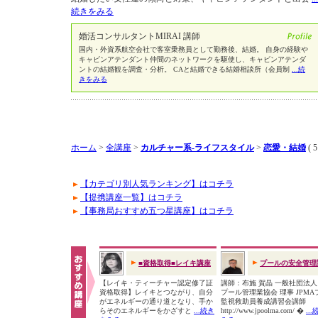
続きをみる
婚活コンサルタントMIRAI 講師
国内・外資系航空会社で客室乗務員として勤務後、結婚。 自身の経験や
キャビンアテンダント仲間のネットワークを駆使し、キャビンアテンダ
ントの結婚観を調査・分析。 CAと結婚できる結婚相談所（会員制
...続
きをみる
ホーム
>
全講座
>
カルチャー系-ライフスタイル
>
恋愛・結婚
( 
【カテゴリ別人気ランキング】はコチラ
【提携講座一覧】はコチラ
【事務局おすすめ五つ星講座】はコチラ
■資格取得■レイキ講座
プールの安全管理
【レイキ・ティーチャー認定修了証
講師：布施 賀晶 一般社団法
資格取得】レイキとつながり、自分
プール管理業協会 理事 JPMA
がエネルギーの通り道となり、手か
監視救助員養成講習会講師
らそのエネルギーをかざすと
...続き
http://www.jpoolma.com/ �
..