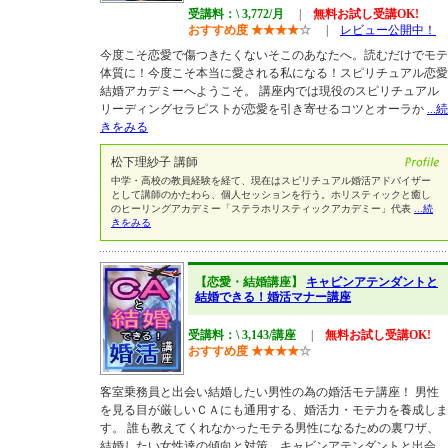
受講料：\ 3,772/月
|
無料お試し受講OK!
おすすめ度
★
★
★
★
☆
|
レビュー公開中！
今度こそ恋愛で傷つきたくないそこのあなたへ。読むだけでモテ
体質に！今度こそ本当に愛される私になる！スピリチュアル恋愛
結婚アカデミーへようこそ。 講座内では現役のスピリチュアル
リーディングセラピストが恋愛を引き寄せるコツとオーラか
...続
きをみる
松下理紗子 講師
中学・高校の教員経験を経て、現在はスピリチュアル婚活アドバイザー
として講師のかたわら、個人セッションを行う。ホリスティックと癒し
のヒーリングアカデミー「ステラホリスティックアカデミー」代表
...続
きをみる
【恋愛・結婚講座】
キャビンアテンダントと
結婚できる！婚活マナー講座
受講料：\ 3,143/講座
|
無料お試し受講OK!
おすすめ度
★
★
★
★
☆
客室乗務員と出会い結婚したい男性の為の婚活モテ講座！ 男性
を見る目が厳しいＣＡにも通用する、婚活力・モテ力を養成しま
す。 誰も教えてくれなかったモテる男性になるための裏ワザ、
結婚したい女性達の傾向と対策、キャビンアテンダントと出会
...