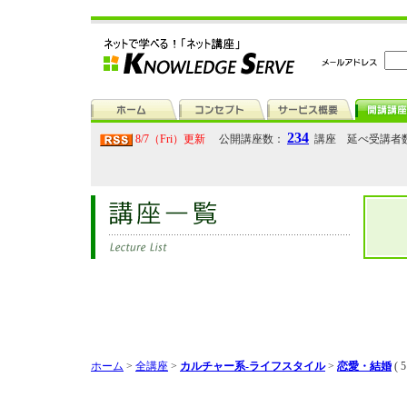
234
8/7（Fri）更新
公開講座数：
講座 延べ受講者
ホーム
>
全講座
>
カルチャー系-ライフスタイル
>
恋愛・結婚
( 