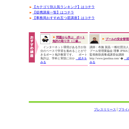
【カテゴリ別人気ランキング】はコチラ
【提携講座一覧】はコチラ
【事務局おすすめ五つ星講座】はコチラ
問題から学ぶ ボート
プールの安全管理
免許の取り方（二級...
インターネット環境がある方が自
講師：布施 賀晶 一般社団法
分のペースで学習を進めることがで
プール管理業協会 理事 JPMA
きるボート免許教室です。 ボート
監視救助員養成講習会講師
免許は、学科と実技に分か
...続きを
http://www.jpoolma.com/ �
..
みる
みる
プレスリリース
│
プライ