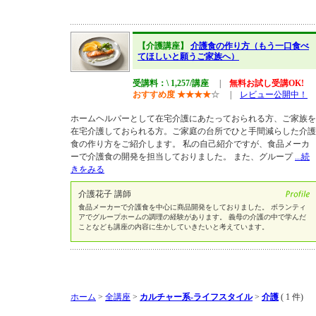
【介護講座】
介護食の作り方（もう一口食べ
てほしいと願うご家族へ）
受講料：\ 1,257/講座
|
無料お試し受講OK!
おすすめ度
★
★
★
★
☆
|
レビュー公開中！
ホームヘルパーとして在宅介護にあたっておられる方、ご家族を
在宅介護しておられる方。ご家庭の台所でひと手間減らした介護
食の作り方をご紹介します。 私の自己紹介ですが、食品メーカ
ーで介護食の開発を担当しておりました。 また、グループ
...続
きをみる
介護花子 講師
食品メーカーで介護食を中心に商品開発をしておりました。 ボランティ
アでグループホームの調理の経験があります。 義母の介護の中で学んだ
ことなども講座の内容に生かしていきたいと考えています。
ホーム
>
全講座
>
カルチャー系-ライフスタイル
>
介護
( 1 件)