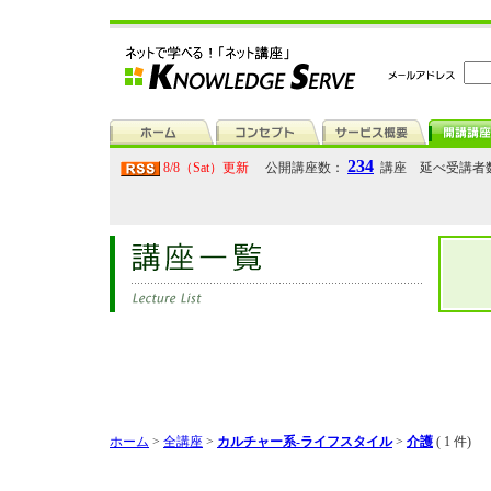
234
8/8（Sat）更新
公開講座数：
講座 延べ受講者
ホーム
>
全講座
>
カルチャー系-ライフスタイル
>
介護
( 1 件)