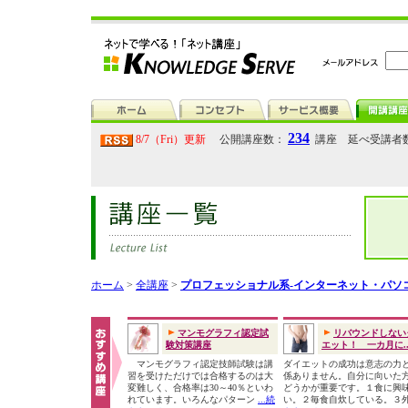
234
8/7（Fri）更新
公開講座数：
講座 延べ受講者
ホーム
>
全講座
>
プロフェッショナル系-インターネット・パソ
マンモグラフィ認定試
リバウンドしない
験対策講座
エット！ 一カ月に..
マンモグラフィ認定技師試験は講
ダイエットの成功は意志の力
習を受けただけでは合格するのは大
係ありません。自分に向いた
変難しく、合格率は30～40％といわ
どうかが重要です。１食に興
れています。いろんなパターン
...続
い。２毎食自炊している。３