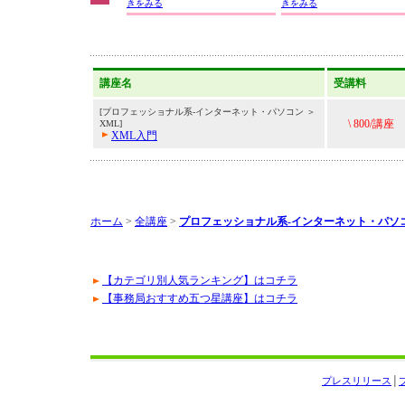
きをみる
きをみる
講座名
受講料
[プロフェッショナル系-インターネット・パソコン ＞
\ 800/講座
XML]
XML入門
ホーム
>
全講座
>
プロフェッショナル系-インターネット・パソ
【カテゴリ別人気ランキング】はコチラ
【事務局おすすめ五つ星講座】はコチラ
プレスリリース
│