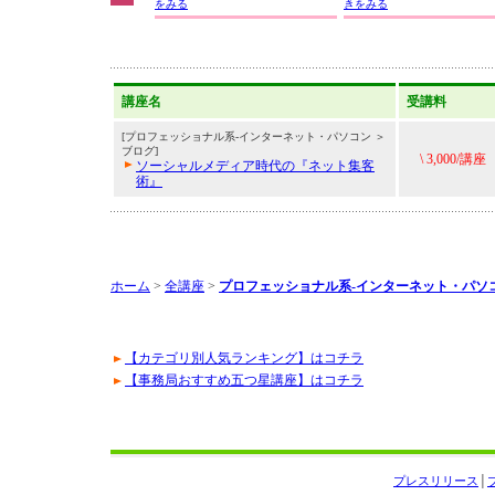
をみる
きをみる
講座名
受講料
[プロフェッショナル系-インターネット・パソコン ＞
ブログ]
\ 3,000/講座
ソーシャルメディア時代の『ネット集客
術』
ホーム
>
全講座
>
プロフェッショナル系-インターネット・パソ
【カテゴリ別人気ランキング】はコチラ
【事務局おすすめ五つ星講座】はコチラ
プレスリリース
│