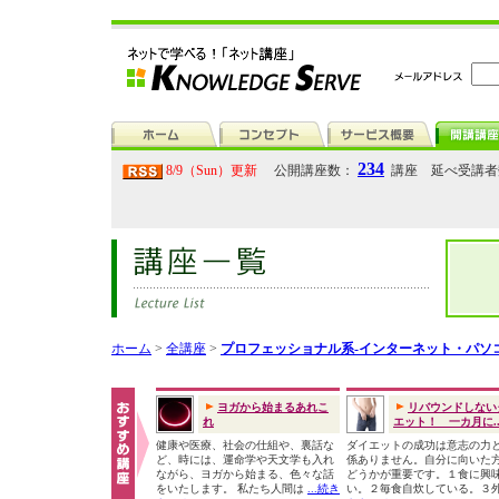
234
8/9（Sun）更新
公開講座数：
講座 延べ受講
ホーム
>
全講座
>
プロフェッショナル系-インターネット・パソ
ヨガから始まるあれこ
リバウンドしない
れ
エット！ 一カ月に..
健康や医療、社会の仕組や、裏話な
ダイエットの成功は意志の力
ど、時には、運命学や天文学も入れ
係ありません。自分に向いた
ながら、ヨガから始まる、色々な話
どうかが重要です。１食に興
をいたします。 私たち人間は
...続き
い。２毎食自炊している。３