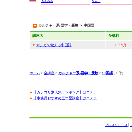
きをみる
をみる
カルチャー系-語学・受験 ＞ 中国語
講座名
受講料
マンガで覚える中国語
\ 837/月
ホーム
>
全講座
>
カルチャー系-語学・受験
>
中国語
( 1 件)
【カテゴリ別人気ランキング】はコチラ
【事務局おすすめ五つ星講座】はコチラ
プレスリリース
│