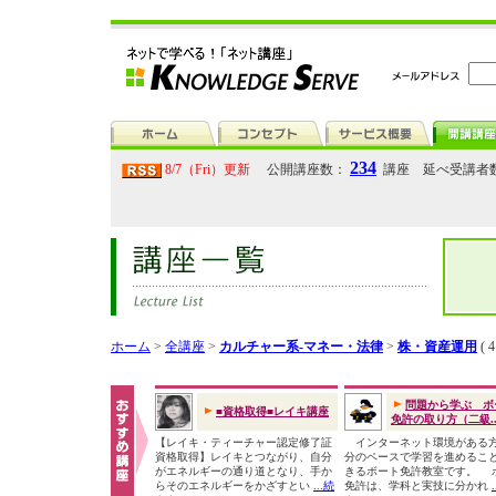
234
8/7（Fri）更新
公開講座数：
講座 延べ受講者
ホーム
>
全講座
>
カルチャー系-マネー・法律
>
株・資産運用
( 
問題から学ぶ ボ
■資格取得■レイキ講座
免許の取り方（二級..
【レイキ・ティーチャー認定修了証
インターネット環境がある
資格取得】レイキとつながり、自分
分のペースで学習を進めるこ
がエネルギーの通り道となり、手か
きるボート免許教室です。 
らそのエネルギーをかざすとい
...続
免許は、学科と実技に分かれ