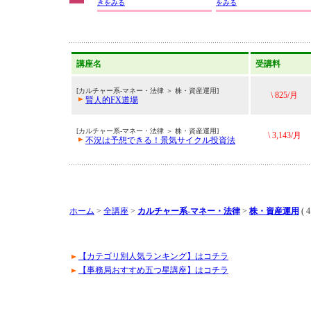
きをみる
をみる
講座名
受講料
[カルチャー系-マネー・法律 ＞ 株・資産運用]
\ 825/月
賢人的FX道場
[カルチャー系-マネー・法律 ＞ 株・資産運用]
\ 3,143/月
不況は予想できる！景気サイクル投資法
ホーム
>
全講座
>
カルチャー系-マネー・法律
>
株・資産運用
( 
【カテゴリ別人気ランキング】はコチラ
【事務局おすすめ五つ星講座】はコチラ