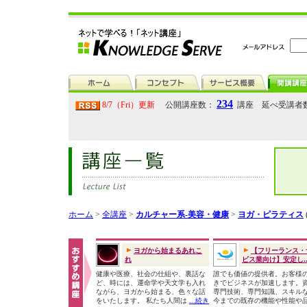
234
8/7（Fri）更新
公開講座数：
講座 延べ受講者
ホーム
>
全講座
>
カルチャー系-美容・健康
>
ヨガ・ピラティス
ヨガから始まるあれこ
【フリーランス・
れ
ビス業向け】安定し..
健康や医療、社会の仕組や、裏話な
誰でも価値の提供者。お客様
ど、時には、運命学や天文学も入れ
きでビジネスが加速します。
ながら、ヨガから始まる、色々な話
専門技術、専門知識、スキル
をいたします。 私たち人間は
...続き
今までの既存の機能や性能や