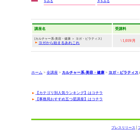
をみる
きをみる
講座名
受講料
[カルチャー系-美容・健康 ＞ ヨガ・ピラティス]
\ 1,019/月
ヨガから始まるあれこれ
ホーム
>
全講座
>
カルチャー系-美容・健康
>
ヨガ・ピラティス
【カテゴリ別人気ランキング】はコチラ
【事務局おすすめ五つ星講座】はコチラ
プレスリリース
│