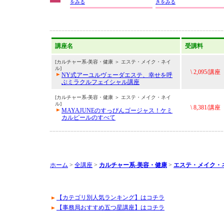
をみる
きをみる
講座名
受講料
[カルチャー系-美容・健康 ＞ エステ・メイク・ネイ
ル]
\ 2,095/講座
NY式アーユルヴェーダエステ、幸せを呼
ぶミラクルフェイシャル講座
[カルチャー系-美容・健康 ＞ エステ・メイク・ネイ
ル]
\ 8,381/講座
MAYAJUNEのすっぴんゴージャス！ケミ
カルピールのすべて
ホーム
>
全講座
>
カルチャー系-美容・健康
>
エステ・メイク・
【カテゴリ別人気ランキング】はコチラ
【事務局おすすめ五つ星講座】はコチラ