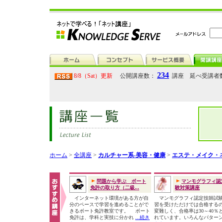
234
8/8（Sat）更新
公開講座数：
講座 延べ受講者
ホーム
>
全講座
>
カルチャー系-美容・健康
>
エステ・メイク・
問題から学ぶ ボート
マンモグラフィ認
免許の取り方（二級...
験対策講座
インターネット環境がある方が自
マンモグラフィ認定技師試
分のペースで学習を進めることがで
習を受けただけでは合格する
きるボート免許教室です。 ボート
変難しく、合格率は30～40％
免許は、学科と実技に分かれ
...続き
れています。いろんなパター