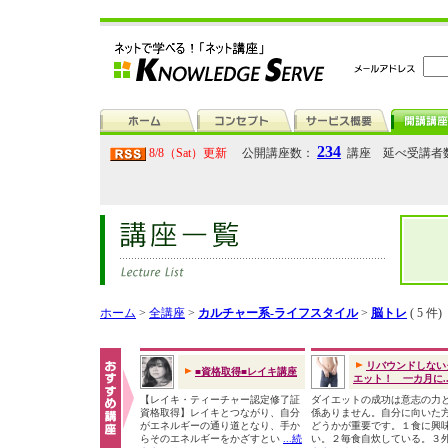
234
8/8（Sat）更新
公開講座数：
講座 延べ受講者
ホーム
>
全講座
>
カルチャー系-ライフスタイル
>
脳トレ
( 5 件)
リバウンドしない
■資格取得■レイキ講座
エット！ 一カ月に..
【レイキ・ティーチャー認定修了証
ダイエットの成功は意志の力
資格取得】レイキとつながり、自分
係ありません。自分に向いた
がエネルギーの通り道となり、手か
どうかが重要です。１食に興
らそのエネルギーをかざすとい
...続
い。２毎食自炊している。３