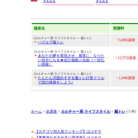
きをみる
きをみる
講座名
受講料
[カルチャー系-ライフスタイル ＞ 脳トレ]
\ 5,000/講座
パズルで脳トレ
[カルチャー系-ライフスタイル ＞ 脳トレ]
あなたの夢を実現させ、着実に、なりた
\ 12,572/講座
い自分になる★自己催眠☆自由（一括払
い講座）
[カルチャー系-ライフスタイル ＞ 脳トレ]
たんたん式面白すぎる脳トレ計算ドリル
\ 1,048/講座
で頭の体操をしよう♪
ホーム
>
全講座
>
カルチャー系-ライフスタイル
>
脳トレ
( 5 件)
【カテゴリ別人気ランキング】はコチラ
【事務局おすすめ五つ星講座】はコチラ