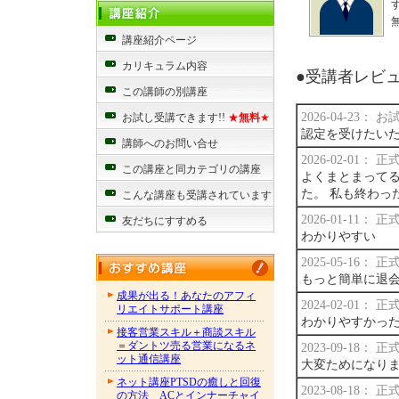
講座紹介ページ
カリキュラム内容
●受講者レビュー
この講師の別講座
2026-04-23：
お試し受講できます!!
★
無料
★
認定を受けたい
講師へのお問い合せ
2026-02-01：
この講座と同カテゴリの講座
よくまとまって
た。 私も終わっ
こんな講座も受講されています
2026-01-11：
友だちにすすめる
わかりやすい
2025-05-16：
もっと簡単に退会させて
成果が出る！あなたのアフィ
2024-02-01：
リエイトサポート講座
わかりやすかっ
接客営業スキル＋商談スキル
＝ダントツ売る営業になるネ
2023-09-18：
ット通信講座
大変ためになり
ネット講座PTSDの癒しと回復
2023-08-18：
の方法 ACとインナーチャイ