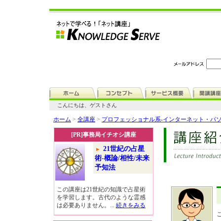
こんにちは、ゲストさん
ホーム
>
全講座
>
プロフェッショナル系-インターネット・パ
[PR]事務局イチオシ講座
21世紀の占星
術-概論/相性/未来
予知法
この講座は21世紀の知識で占星術
を学習します。古代のような霊感
は必要ありません。...
続きをみる