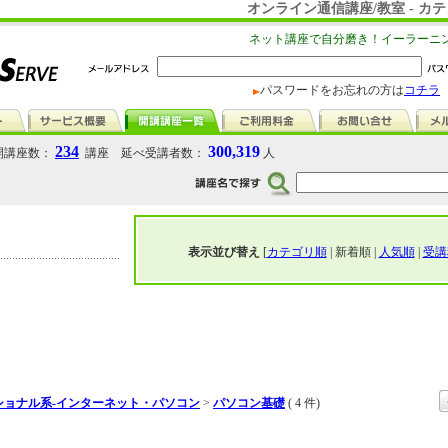
オンライン通信講座/教室 - 
ネット講座で自分磨き！イーラーニ
パスワードをお忘れの方は
コチラ
234
300,319
講座数：
講座 延べ受講者数：
人
表示並び替え
[
カテゴリ順
| 新着順 |
人気順
|
受講
ショナル系-インターネット・パソコン
>
パソコン基礎
( 4 件)