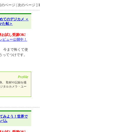
のページ | 次のページ ]
1
めてのデジカメ ＜
かた帖＞
料お試し受講OK!
レビュー公開中！
。 今まで怖くて使
うってつけです。
身。 取材や記録を撮
デジタルカメラ・ユー
てみよう！世界で
ルバム