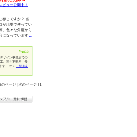
料お試し受講OK!
レビュー公開中！
ご存じですか？ 当
ロが現場で使ってい
等、色々な角度から
容になっています
...
、デザイン事務所での
電工、三井不動産、長
ます。 オン
...続きを
のページ | 次のページ ]
1