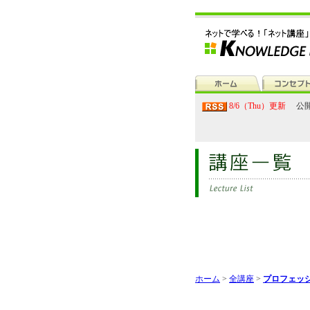
8/6（Thu）更新
公開
ホーム
>
全講座
>
プロフェッ