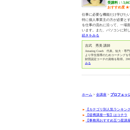
受講料：\ 3,6
おすすめ度
★
仕事に必要な機能だけ学びた
特に個人事業主の方が必要とするWor
を仕事の流れに沿って、一場
います。また、パソコンに対
続きをみる
吉武 秀美 講師
Amazing Coach 代表。短大・
より学生指導のためコーチングを学び、
財団認定コーチの資格を取得。2007年
みる
ホーム
>
全講座
>
プロフェッ
【カテゴリ別人気ランキン
【提携講座一覧】はコチラ
【事務局おすすめ五つ星講