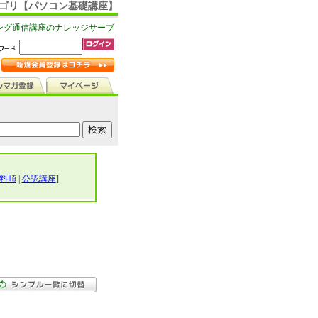
カテゴリ【パソコン基礎講座】
ング通信講座のナレッジサーブ
料順
|
公認講座
]