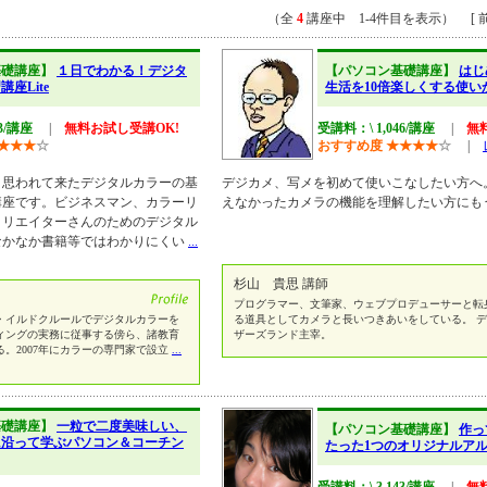
（全
4
講座中 1-4件目を表示） [ 前
基礎講座】
１日でわかる！デジタ
【パソコン基礎講座】
はじ
座Lite
生活を10倍楽しくする使い
43/講座
|
無料お試し受講OK!
受講料：\ 1,046/講座
|
無
★
★
★
☆
おすすめ度
★
★
★
★
☆
|
と思われて来たデジタルカラーの基
デジカメ、写メを初めて使いこなしたい方へ
講座です。ビジネスマン、カラーリ
えなかったカメラの機能を理解したい方にも
クリエイターさんのためのデジタル
なかなか書籍等ではわかりにくい
...
杉山 貴思 講師
プログラマー、文筆家、ウェブプロデューサーと転
・イルドクルールでデジタルカラーを
る道具としてカメラと長いつきあいをしている。 
ィングの実務に従事する傍ら、諸教育
ザーズランド主宰。
。2007年にカラーの専門家で設立
...
基礎講座】
一粒で二度美味しい、
【パソコン基礎講座】
作っ
に沿って学ぶパソコン＆コーチン
たった1つのオリジナルア