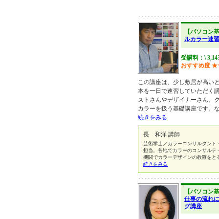
【パソコン
ルカラー速習講
受講料：\ 3,1
おすすめ度
★
この講座は、少し敷居が高い
本を一日で速習していただく
ストさんやデザイナーさん、
カラーを扱う基礎講座です。
続きをみる
長 和洋 講師
芸術学士／カラーコンサルタント
担当。各地でカラーのコンサルテ
機関でカラーデザインの教鞭をとる
続きをみる
【パソコン
仕事の流れ
グ講座