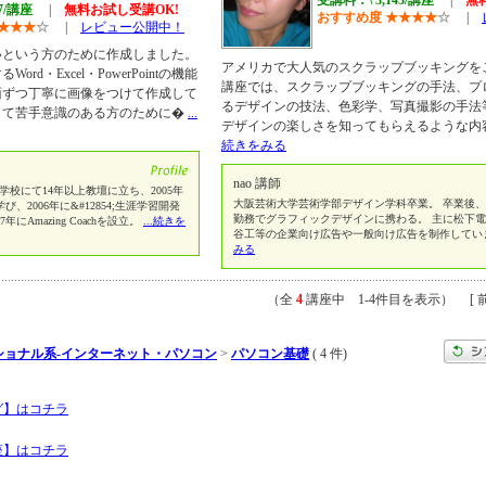
受講料：\ 3,143/講座
|
無
67/講座
|
無料お試し受講OK!
おすすめ度
★
★
★
★
☆
|
★
★
★
☆
|
レビュー公開中！
いという方のために作成しました。
アメリカで大人気のスクラップブッキングを
d・Excel・PowerPointの機能
講座では、スクラップブッキングの手法、プ
面ずつ丁寧に画像をつけて作成して
るデザインの技法、色彩学、写真撮影の手法
して苦手意識のある方のために�
...
デザインの楽しさを知ってもらえるような内
続きをみる
nao 講師
専門学校にて14年以上教壇に立ち、2005年
大阪芸術大学芸術学部デザイン学科卒業。 卒業後
2006年に&#12854;生涯学習開発
勤務でグラフィックデザインに携わる。 主に松下
にAmazing Coachを設立。
...続きを
谷工等の企業向け広告や一般向け広告を制作してい
みる
（全
4
講座中 1-4件目を表示） [ 前
ショナル系-インターネット・パソコン
>
パソコン基礎
( 4 件)
グ】はコチラ
座】はコチラ