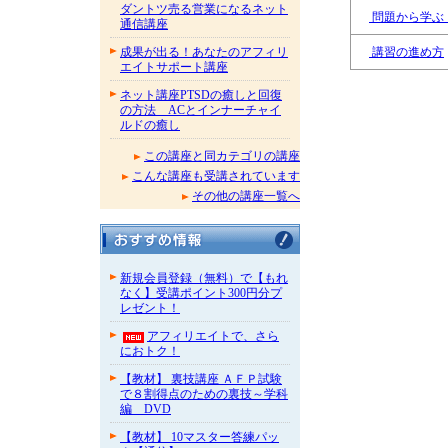
ダントツ売る営業になるネット
問題から学ぶ
通信講座
成果が出る！あなたのアフィリ
講習の進め方
エイトサポート講座
ネット講座PTSDの癒しと回復
の方法 ACとインナーチャイ
ルドの癒し
この講座と同カテゴリの講座
こんな講座も受講されています
その他の講座一覧へ
新規会員登録（無料）で【もれ
なく】受講ポイント300円分プ
レゼント！
アフィリエイトで、さら
におトク！
【教材】 裏技講座 ＡＦＰ試験
で８割得点のための裏技～学科
編 DVD
【教材】 10マスター答練パッ