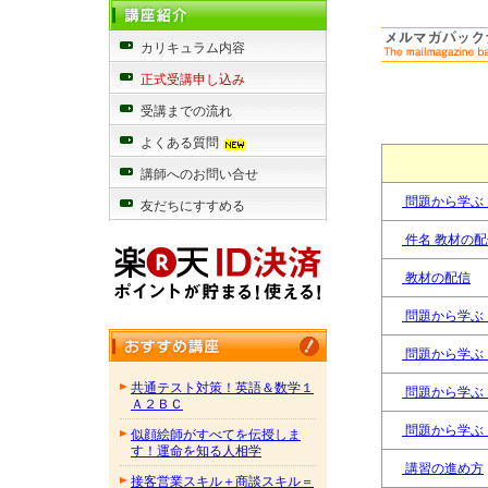
カリキュラム内容
正式受講申し込み
受講までの流れ
よくある質問
講師へのお問い合せ
問題から学ぶ
友だちにすすめる
件名 教材の配
教材の配信
問題から学ぶ
問題から学ぶ
共通テスト対策！英語＆数学１
問題から学ぶ
Ａ２ＢＣ
問題から学ぶ
似顔絵師がすべてを伝授しま
す！運命を知る人相学
講習の進め方
接客営業スキル＋商談スキル＝