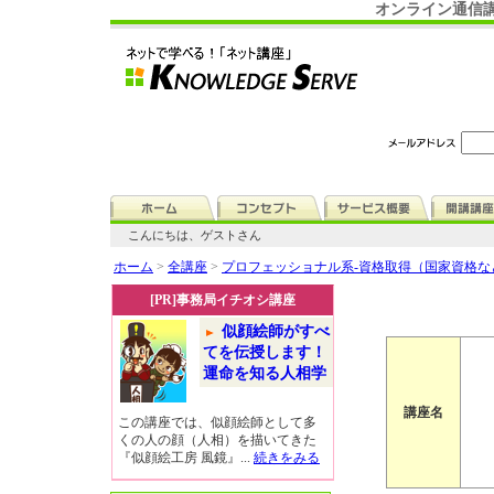
オンライン通信講
こんにちは、ゲストさん
ホーム
>
全講座
>
プロフェッショナル系-資格取得（国家資格
[PR]事務局イチオシ講座
似顔絵師がすべ
てを伝授します！
運命を知る人相学
講座名
この講座では、似顔絵師として多
くの人の顔（人相）を描いてきた
『似顔絵工房 風鏡』...
続きをみる