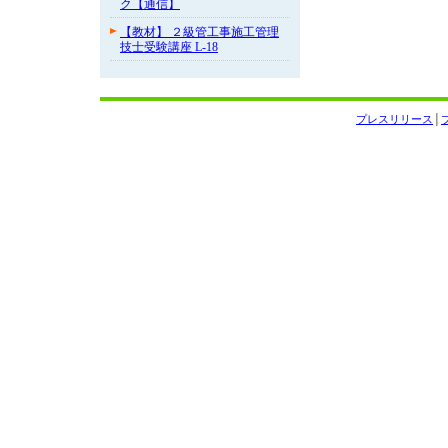
ク【通信】
【教材】 ２級管工事施工管理
技士受験講座 L-18
プレスリリース
│