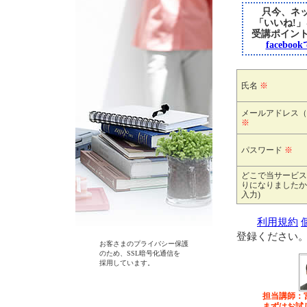
只今、ネッ
「いいね!
受講ポイン
faceb
氏名
※
メールアドレス（
※
パスワード
※
どこで当サービス
りになりましたか
入力)
利用規約
登録ください
お客さまのプライバシー保護
のため、SSL暗号化通信を
採用しています。
担当講師：
まずはお試