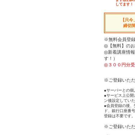
してます！
【只今
締切
※無料会員登録
◎【無料】の
◎新着講座情
す！）
◎３００円分受
※ご登録いた
●サーバーとの個
●サービス上公開
ン後設定してい
●会員登録の後、
ド、銀行口座番
登録は不要です
※ご登録いた