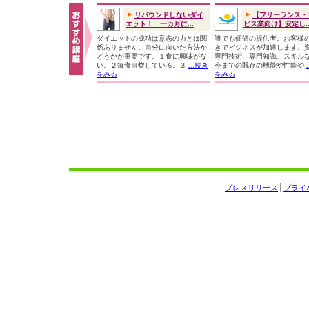
リバウンドしないダイ
【フリーランス・
エット！ 一カ月に...
ビス業向け】安定し..
ダイエットの成功は意志の力とは関
誰でも価値の提供者。お客様
係ありません。自分に向いた方法か
きでビジネスが加速します。
どうかが重要です。１食に興味がな
専門技術、専門知識、スキル
い。２毎食自炊している。３
...続き
今までの既存の機能や性能や
をみる
をみる
プレスリリース
│
プライ