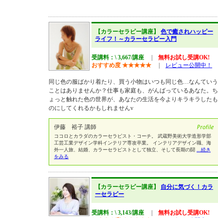
【カラーセラピー講座】
色で癒されハッピー
ライフ！～カラーセラピー入門
受講料：\ 3,667/講座
|
無料お試し受講OK!
おすすめ度
★
★
★
★
★
|
レビュー公開中！
同じ色の服ばかり着たり、買う小物はいつも同じ色…なんていう
ことはありませんか？仕事も家庭も、がんばっているあなた。ち
ょっと触れた色の世界が、あなたの生活を今よりキラキラしたも
のにしてくれるかもしれませんv
伊藤 裕子 講師
ココロとカラダのカラーセラピスト・コーチ。 武蔵野美術大学造形学部
工芸工業デザイン学科インテリア専攻卒業。 インテリアデザイン職、海
外一人旅、結婚、カラーセラピストとして独立、そして長期の闘
...続き
をみる
【カラーセラピー講座】
自分に気づく！カラ
ーセラピー
受講料：\ 3,143/講座
|
無料お試し受講OK!