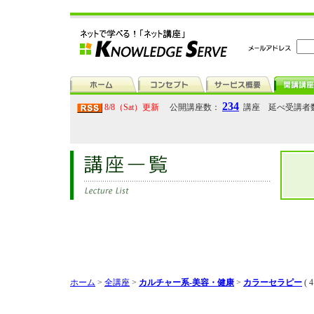
234
8/8（Sat）更新
公開講座数：
講座 延べ受講者
ホーム
>
全講座
>
カルチャー系-美容・健康
>
カラーセラピー
( 