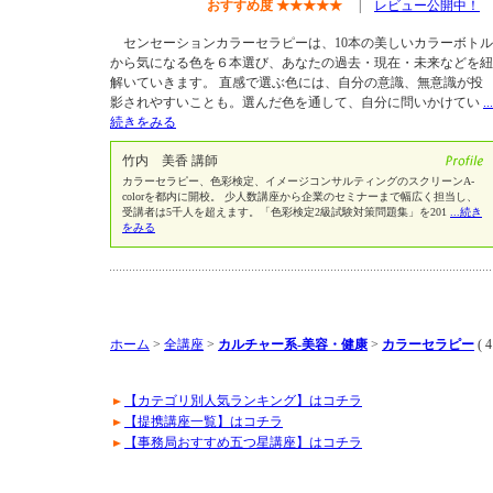
おすすめ度
★
★
★
★
★
|
レビュー公開中！
センセーションカラーセラピーは、10本の美しいカラーボトル
から気になる色を６本選び、あなたの過去・現在・未来などを紐
解いていきます。 直感で選ぶ色には、自分の意識、無意識が投
影されやすいことも。選んだ色を通して、自分に問いかけてい
...
続きをみる
竹内 美香 講師
カラーセラピー、色彩検定、イメージコンサルティングのスクリーンA-
colorを都内に開校。 少人数講座から企業のセミナーまで幅広く担当し、
受講者は5千人を超えます。「色彩検定2級試験対策問題集」を201
...続き
をみる
ホーム
>
全講座
>
カルチャー系-美容・健康
>
カラーセラピー
( 
【カテゴリ別人気ランキング】はコチラ
【提携講座一覧】はコチラ
【事務局おすすめ五つ星講座】はコチラ