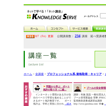
234
8/7（Fri）更新
公開講座数：
講座 延べ受講者
ホーム
>
全講座
>
プロフェッショナル系-資格取得・キャリア
>
問題から学ぶ ボート
プールの安全管理
免許の取り方（二級...
インターネット環境がある方が自
講師：布施 賀晶 一般社団法
分のペースで学習を進めることがで
プール管理業協会 理事 JPMA
きるボート免許教室です。 ボート
監視救助員養成講習会講師
免許は、学科と実技に分かれ
...続き
http://www.jpoolma.com/ 本�
.