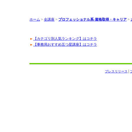
ホーム
>
全講座
>
プロフェッショナル系-資格取得・キャリア
>
【カテゴリ別人気ランキング】はコチラ
【事務局おすすめ五つ星講座】はコチラ
プレスリリース
│