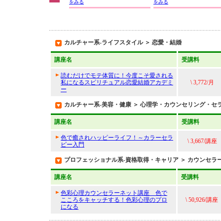
をみる
をみる
カルチャー系-ライフスタイル ＞ 恋愛・結婚
講座名
受講料
読むだけでモテ体質に！今度こそ愛される
私になるスピリチュアル恋愛結婚アカデミ
\ 3,772/月
ー
カルチャー系-美容・健康 ＞ 心理学・カウンセリング・セ
講座名
受講料
色で癒されハッピーライフ！～カラーセラ
\ 3,667/講座
ピー入門
プロフェッショナル系-資格取得・キャリア ＞ カウンセラ
講座名
受講料
色彩心理カウンセラーネット講座 色で
こころをキャッチする！色彩心理のプロ
\ 50,926/講座
になる