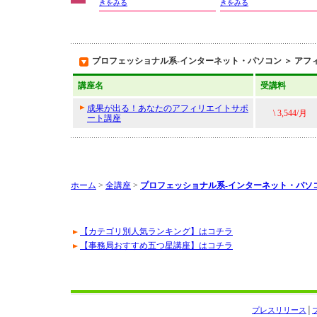
きをみる
きをみる
プロフェッショナル系-インターネット・パソコン ＞ アフ
講座名
受講料
成果が出る！あなたのアフィリエイトサポ
\ 3,544/月
ート講座
ホーム
>
全講座
>
プロフェッショナル系-インターネット・パソ
【カテゴリ別人気ランキング】はコチラ
【事務局おすすめ五つ星講座】はコチラ
プレスリリース
│