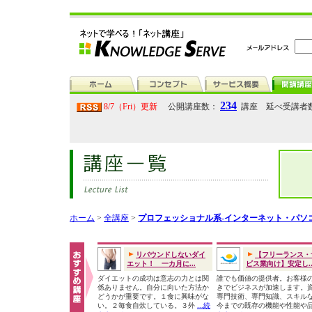
234
8/7（Fri）更新
公開講座数：
講座 延べ受講者
ホーム
>
全講座
>
プロフェッショナル系-インターネット・パソ
リバウンドしないダイ
【フリーランス・
エット！ 一カ月に...
ビス業向け】安定し..
ダイエットの成功は意志の力とは関
誰でも価値の提供者。お客様
係ありません。自分に向いた方法か
きでビジネスが加速します。
どうかが重要です。１食に興味がな
専門技術、専門知識、スキル
い。２毎食自炊している。３外
...続
今までの既存の機能や性能や