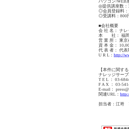
パソコン/WE
◎提供講座数：
◎会員登録料：
◎受講料：800
■会社概要
会 社 名： ナ
本 社： 福岡県
営 業 所： 東
資 本 金： 10,00
代 表 者： 代
U R L：
http://
【本件に関する
ナレッジサーブ
T E L ： 03-684
F A X ： 03-541
E-mail： press@
関連URL：
http
担当者：江嵜 