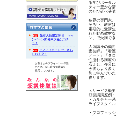
る学びポータル
ティー豊かな講
のたび延べ受講
各界の専門家、
そろい、教材は
定期的に受講生
れた動画教材な
先着人数限定割引！キャ
ン」で受講でき
ンペーン開催中講座はコチ
ラ！
人気講座の傾向
アフィリエイトで、さら
査技師」「看護
におトク！
アート」「タロ
性溢れる講座の
お客さまのプライバシー保護
応えし、存分に
のため、SSL暗号化通信を
今後もより多く
採用しています。
利に学んでいた
参ります。
＜サービス概要
◎開講講座例：
・カルチャー系
ライフスタイル
・プロフェッシ