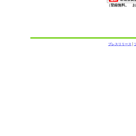
（登録無料。 お
プレスリリース
│