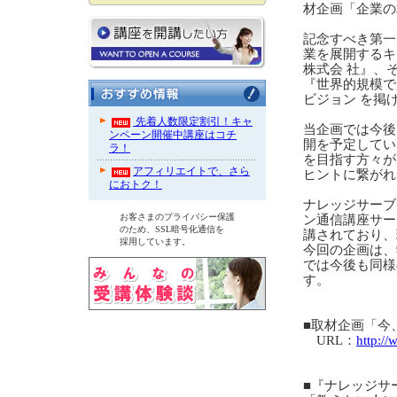
材企画「企業の
記念すべき第一
業を展開するキ
株式会 社』、
『世界的規模で
ビジョン を掲
先着人数限定割引！キャ
当企画では今後
ンペーン開催中講座はコチ
開を予定してい
ラ！
を目指す方々が
アフィリエイトで、さら
ヒントに繋がれ
におトク！
ナレッジサーブ
お客さまのプライバシー保護
ン通信講座サー
のため、SSL暗号化通信を
講されており、
採用しています。
今回の企画は、
では今後も同様
す。
■取材企画「今
URL：
http://
■『ナレッジサ