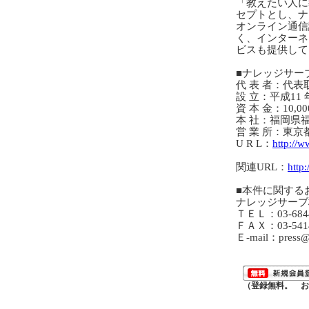
「教えたい人に
セプトとし、ナ
オンライン通信
く、インターネ
ビスも提供して
■ナレッジサー
代 表 者：代表
設 立：平成11 年
資 本 金：10,000
本 社：福岡県福
営 業 所：東京
U R L：
http://
関連URL：
http
■本件に関する
ナレッジサーブ
ＴＥＬ：03-6844
ＦＡＸ：03-5414
Ｅ-mail：press@k
（登録無料。 お