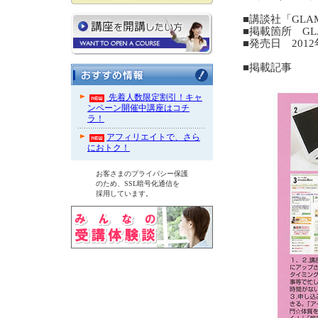
■講談社「GLA
■掲載箇所 GLAM
■発売日 2012
■掲載記事
先着人数限定割引！キャ
ンペーン開催中講座はコチ
ラ！
アフィリエイトで、さら
におトク！
お客さまのプライバシー保護
のため、SSL暗号化通信を
採用しています。