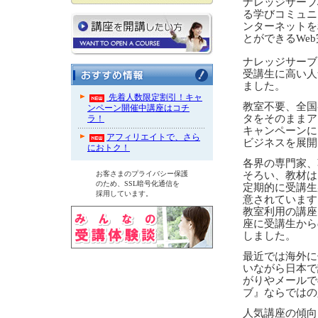
ナレッジサーブ
る学びコミュニティ『
ンターネットを
とができるWe
ナレッジサーブ
受講生に高い人
ました。
先着人数限定割引！キャ
教室不要、全国
ンペーン開催中講座はコチ
タをそのままア
ラ！
キャンペーンに
アフィリエイトで、さら
ビジネスを展開
におトク！
各界の専門家、
お客さまのプライバシー保護
そろい、教材は
のため、SSL暗号化通信を
定期的に受講生
採用しています。
意されています
教室利用の講座
座に受講生から
しました。
最近では海外に
いながら日本で
がりやメールで
ブ』ならではの
人気講座の傾向