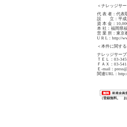
＜ナレッジサー
代 表 者：代表
設 立：平成11
資 本 金：10,000
本 社：福岡県福
営 業 所：東京
U R L：http://ww
＜本件に関する
ナレッジサーブ
ＴＥＬ：03-3459
ＦＡＸ：03-5414
Ｅ-mail：press@k
関連URL：http://
（登録無料。 お