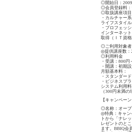
◎開始日：200
◎会員登録料：
◎取扱講座項目
・カルチャー系
ライフスタイ
・プロフェッシ
インターネット
取得（ＩＴ資格
◎ご利用対象者
◎提供講座数：
◎利用料金
・受講：800円
・開講：初期設
月額基本料：
・スタンダードプ
・ビジネスプラン
システム利用料
（300円未満の
【キャンペーン
◎名称：オープ
◎特典：キャンペ
トから「ナレッ
レゼントのとこ
ます。BBIQ