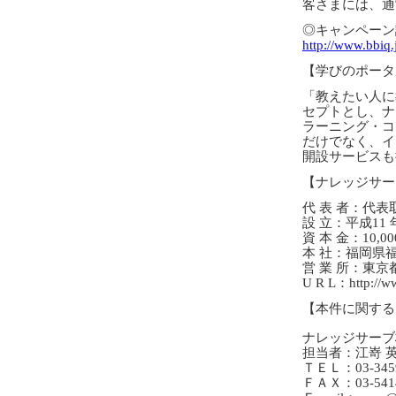
客さまには、通
◎キャンペーン
http://www.bbiq.
【学びのポータ
「教えたい人に
セプトとし、ナ
ラーニング・コ
だけでなく、イ
開設サービスも
【ナレッジサー
代 表 者：代表
設 立：平成11 年
資 本 金：10,000
本 社：福岡県福
営 業 所：東京
U R L：http://ww
【本件に関する
ナレッジサーブ
担当者：江嵜 
ＴＥＬ：03-3459
ＦＡＸ：03-5414