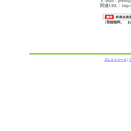
Ｅ-mail：press@k
関連URL：http://
（登録無料。 お
プレスリリース
│