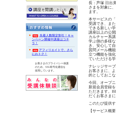
長：芦塚 日出
さまを対象に、
ます。
本サービスの「
受講でき、また
できる新しい学
講座以上の公開
先着人数限定割引！キャ
カルチャー系講
ンペーン開催中講座はコチ
学ぶ側の多様な
ラ！
き、安心して自
質問メール機能
アフィリエイトで、さら
におトク！
立つ機能を強化
ていただける学
お客さまのプライバシー保護
ナレッジサーブ
のため、SSL暗号化通信を
お客さまに、よ
採用しています。
的としておこな
今回、オープニ
新規会員登録を
ただきます。B
だくお客さまに
このたび提供す
【サービス概要