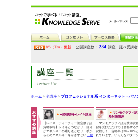
234
8/6（Thu）更新
公開講座数：
講座 延べ受講
ホーム
>
全講座
>
プロフェッショナル系-インターネット・パソ
マンモグラフィ認
■資格取得■レイキ講座
験対策講座
【レイキ・ティーチャー認定修了証
マンモグラフィ認定技師試
資格取得】レイキとつながり、自分
習を受けただけでは合格する
がエネルギーの通り道となり、手か
変難しく、合格率は30～40％
らそのエネルギーをかざすとい
...続
れています。いろんなパター