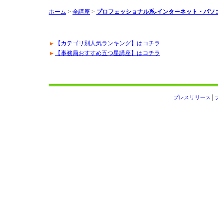
ホーム
>
全講座
>
プロフェッショナル系-インターネット・パソ
【カテゴリ別人気ランキング】はコチラ
【事務局おすすめ五つ星講座】はコチラ
プレスリリース
│