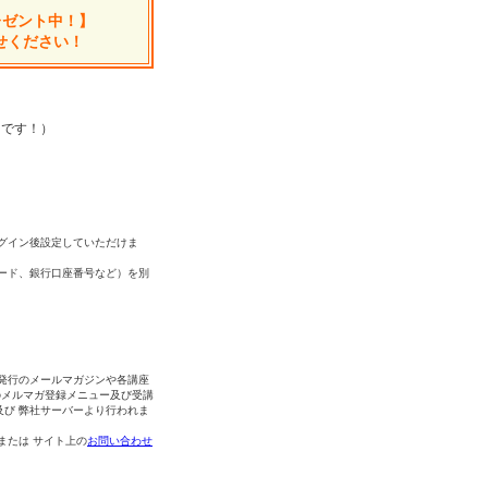
レゼント中！】
せください！
中です！）
グイン後設定していただけま
ード、銀行口座番号など）を別
発行のメールマガジンや各講座
のメルマガ登録メニュー及び受講
及び 弊社サーバーより行われま
 または サイト上の
お問い合わせ