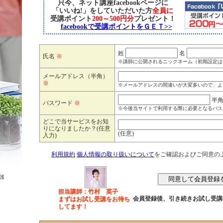
只今、ネット講座facebookページに
「いいね!」をしていただいた方
全員に
受講ポイント
200～500円分
プレゼント！
facebookで受講ポイントをＧＥＴ>>
姓
名
氏名
※
※講師に公開されるニックネーム（初期設定は
メールアドレス（半角）
※
※メールアドレスの間違いが大変多いので、よ
半
パスワード
※
※今後当サイトで利用する際に必要となるパス
どこで当サービスをお知
りになりましたか？(任意
(任意)
入力)
利用規約
個人情報の取り扱いについて
をご確認およびご同意の
護
担当講師：竹村 英子
会員登録後、引き続きお試し受講
まずはお試し受講をお待ち
してます！