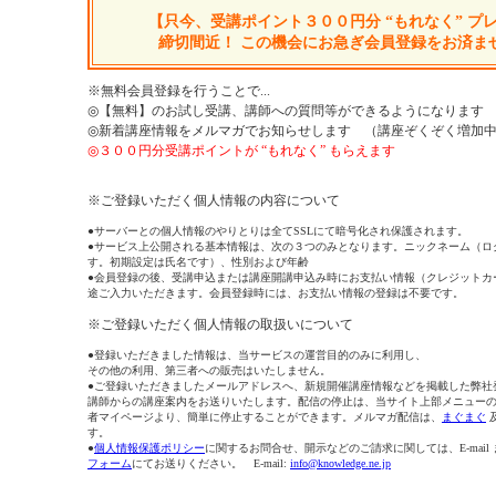
【只今、受講ポイント３００円分 “もれなく” プ
締切間近！ この機会にお急ぎ会員登録をお済ま
※無料会員登録を行うことで...
◎【無料】のお試し受講、講師への質問等ができるようになります
◎新着講座情報をメルマガでお知らせします （講座ぞくぞく増加
◎３００円分受講ポイントが “もれなく” もらえます
※ご登録いただく個人情報の内容について
●サーバーとの個人情報のやりとりは全てSSLにて暗号化され保護されます。
●サービス上公開される基本情報は、次の３つのみとなります。ニックネーム（ロ
す。初期設定は氏名です）、性別および年齢
●会員登録の後、受講申込または講座開講申込み時にお支払い情報（クレジットカ
途ご入力いただきます。会員登録時には、お支払い情報の登録は不要です。
※ご登録いただく個人情報の取扱いについて
●登録いただきました情報は、当サービスの運営目的のみに利用し、
その他の利用、第三者への販売はいたしません。
●ご登録いただきましたメールアドレスへ、新規開催講座情報などを掲載した弊社
講師からの講座案内をお送りいたします。配信の停止は、当サイト上部メニュー
者マイページより、簡単に停止することができます。メルマガ配信は、
まぐまぐ
す。
●
個人情報保護ポリシー
に関するお問合せ、開示などのご請求に関しては、E-mail
フォーム
にてお送りください。 E-mail:
info@knowledge.ne.jp