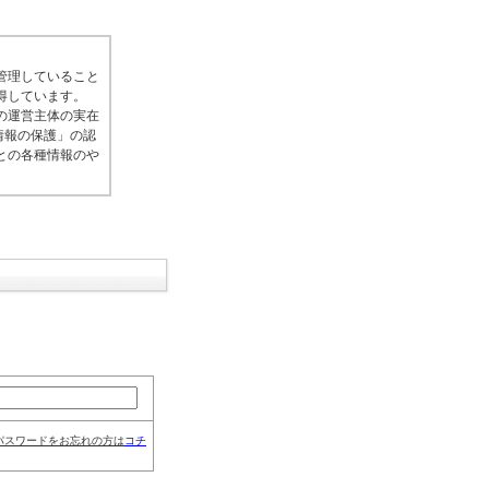
管理していること
得しています。
の運営主体の実在
情報の保護」の認
との各種情報のや
パスワードをお忘れの方は
コチ