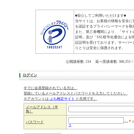
■安心してご利用いただけます■
当サイトは、お客様の情報を安全に
を認証するプライバシーマークを取
また、第三者機関により、「サイト
証明」及び「SSL暗号化通信による
証証明を受けております。サーバー
りとりは安全に保護されます。
公開講座数: 234 延べ受講者数: 300,353！
ログイン
すでに会員登録されている方は、
登録しているメールアドレスとパスワードを入力してください。
※アカウントは
ぷち検定サイト
と共用です。
メールアドレス（半
角）
パスワード
ラ