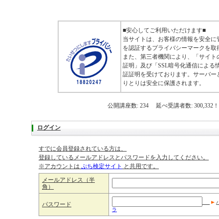
■安心してご利用いただけます■
当サイトは、お客様の情報を安全に
を認証するプライバシーマークを取
また、第三者機関により、「サイト
証明」及び「SSL暗号化通信による
証証明を受けております。サーバー
りとりは安全に保護されます。
公開講座数: 234 延べ受講者数: 300,332！
ログイン
すでに会員登録されている方は、
登録しているメールアドレスとパスワードを入力してください。
※アカウントは
ぷち検定サイト
と共用です。
メールアドレス（半
角）
パスワード
ラ