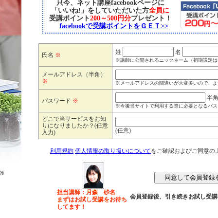
只今、ネット講座facebookページに
「いいね!」をしていただいた方
全員に
受講ポイント
200～500円分
プレゼント！
facebookで受講ポイントをＧＥＴ>>
姓
名
氏名
※
※講師に公開されるニックネーム（初期設定は
メールアドレス（半角）
※
※メールアドレスの間違いが大変多いので、よ
半
パスワード
※
※今後当サイトで利用する際に必要となるパス
どこで当サービスをお知
りになりましたか？(任意
(任意)
入力)
利用規約
個人情報の取り扱いについて
をご確認およびご同意の
護
担当講師：月森 砂名
会員登録後、引き続きお試し受講
まずはお試し受講をお待ち
してます！