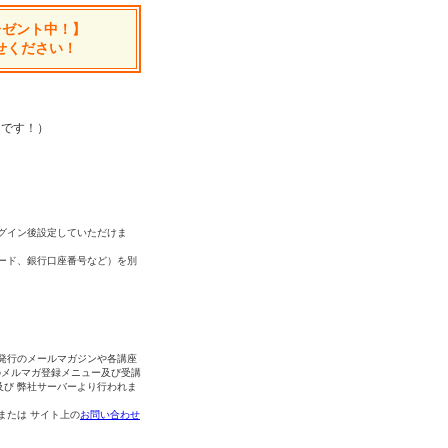
レゼント中！】
せください！
中です！）
グイン後設定していただけま
ード、銀行口座番号など）を別
発行のメールマガジンや各講座
のメルマガ登録メニュー及び受講
及び 弊社サーバーより行われま
 または サイト上の
お問い合わせ