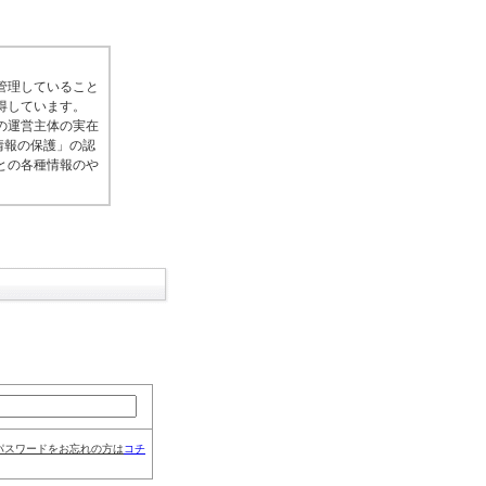
管理していること
得しています。
の運営主体の実在
情報の保護」の認
との各種情報のや
パスワードをお忘れの方は
コチ