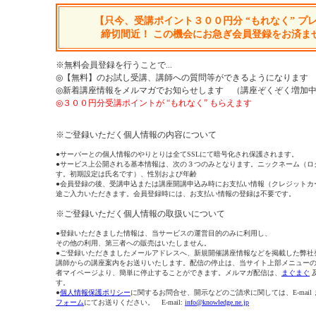
【只今、受講ポイント３００円分 “もれなく” プ
締切間近！ この機会にお急ぎ会員登録をお済ま
※無料会員登録を行うことで...
◎【無料】のお試し受講、講師への質問等ができるようになります
◎新着講座情報をメルマガでお知らせします （講座ぞくぞく増加
◎３００円分受講ポイントが “もれなく” もらえます
※ご登録いただく個人情報の内容について
●サーバーとの個人情報のやりとりは全てSSLにて暗号化され保護されます。
●サービス上公開される基本情報は、次の３つのみとなります。ニックネーム（ロ
す。初期設定は氏名です）、性別および年齢
●会員登録の後、受講申込または講座開講申込み時にお支払い情報（クレジットカ
途ご入力いただきます。会員登録時には、お支払い情報の登録は不要です。
※ご登録いただく個人情報の取扱いについて
●登録いただきました情報は、当サービスの運営目的のみに利用し、
その他の利用、第三者への販売はいたしません。
●ご登録いただきましたメールアドレスへ、新規開催講座情報などを掲載した弊社
講師からの講座案内をお送りいたします。配信の停止は、当サイト上部メニュー
者マイページより、簡単に停止することができます。メルマガ配信は、
まぐまぐ
す。
●
個人情報保護ポリシー
に関するお問合せ、開示などのご請求に関しては、E-mail
フォーム
にてお送りください。 E-mail:
info@knowledge.ne.jp