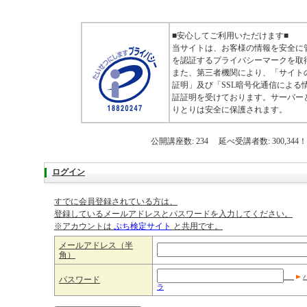
■安心してご利用いただけます■
当サイトは、お客様の情報を安全に
を認証するプライバシーマークを取
また、第三者機関により、「サイト
証明」及び「SSL暗号化通信による
証証明を受けております。サーバー
りとりは安全に保護されます。
公開講座数: 234 延べ受講者数: 300,344！
ログイン
すでに会員登録されている方は、
登録しているメールアドレスとパスワードを入力してください。
※アカウントは
ぷち検定サイト
と共用です。
メールアドレス（半
角）
パスワード
ラ