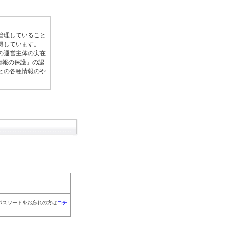
管理していること
得しています。
の運営主体の実在
情報の保護」の認
との各種情報のや
パスワードをお忘れの方は
コチ