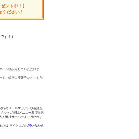
レゼント中！】
せください！
中です！）
グイン後設定していただけま
ード、銀行口座番号など）を別
発行のメールマガジンや各講座
のメルマガ登録メニュー及び受講
及び 弊社サーバーより行われま
 または サイト上の
お問い合わせ