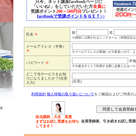
只今、ネット講座facebookページに
「いいね!」をしていただいた方
全員に
受講ポイント
200～500円分
プレゼント！
facebookで受講ポイントをＧＥＴ>>
姓
名
氏名
※
※講師に公開されるニックネーム（初期設定は
メールアドレス（半角）
※
※メールアドレスの間違いが大変多いので、よ
半
パスワード
※
※今後当サイトで利用する際に必要となるパス
どこで当サービスをお知
りになりましたか？(任意
(任意)
入力)
利用規約
個人情報の取り扱いについて
をご確認およびご同意の
護
担当講師：大木 英恵
会員登録後、引き続きお試し受講
まずはお試し受講をお待ち
してます！