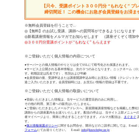
【只今、受講ポイント３００円分 “もれなく” プ
締切間近！ この機会にお急ぎ会員登録をお済ま
※無料会員登録を行うことで...
◎【無料】のお試し受講、講師への質問等ができるようになります
◎新着講座情報をメルマガでお知らせします （講座ぞくぞく増加
◎３００円分受講ポイントが “もれなく” もらえます
※ご登録いただく個人情報の内容について
●サーバーとの個人情報のやりとりは全てSSLにて暗号化され保護されます。
●サービス上公開される基本情報は、次の３つのみとなります。ニックネーム（ロ
す。初期設定は氏名です）、性別および年齢
●会員登録の後、受講申込または講座開講申込み時にお支払い情報（クレジットカ
途ご入力いただきます。会員登録時には、お支払い情報の登録は不要です。
※ご登録いただく個人情報の取扱いについて
●登録いただきました情報は、当サービスの運営目的のみに利用し、
その他の利用、第三者への販売はいたしません。
●ご登録いただきましたメールアドレスへ、新規開催講座情報などを掲載した弊社
講師からの講座案内をお送りいたします。配信の停止は、当サイト上部メニュー
者マイページより、簡単に停止することができます。メルマガ配信は、
まぐまぐ
す。
●
個人情報保護ポリシー
に関するお問合せ、開示などのご請求に関しては、E-mail
フォーム
にてお送りください。 E-mail:
info@knowledge.ne.jp