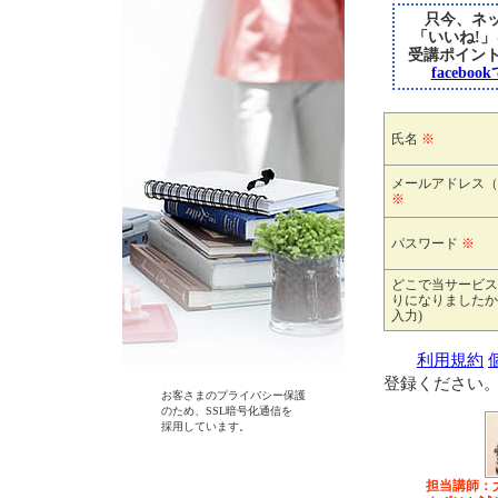
只今、ネッ
「いいね!
受講ポイン
faceb
氏名
※
メールアドレス（
※
パスワード
※
どこで当サービス
りになりましたか
入力)
利用規約
登録ください
お客さまのプライバシー保護
のため、SSL暗号化通信を
採用しています。
担当講師