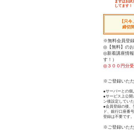
まずはお試
してます！
【只今
締切
※無料会員登録
◎【無料】の
◎新着講座情
す！）
◎３００円分受
※ご登録いた
●サーバーとの個
●サービス上公開
ン後設定してい
●会員登録の後、
ド、銀行口座番
登録は不要です
※ご登録いた