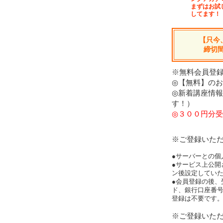
まずはお試
してます！
【只今
締切
※無料会員登録
◎【無料】の
◎新着講座情
す！）
◎３００円分受
※ご登録いた
●サーバーとの個
●サービス上公開
ン後設定してい
●会員登録の後、
ド、銀行口座番
登録は不要です
※ご登録いた