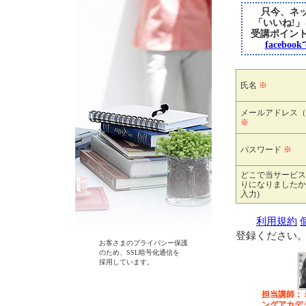
只今、ネッ
「いいね!
受講ポイン
faceb
氏名
※
メールアドレス（
※
パスワード
※
どこで当サービス
りになりましたか
入力)
利用規約
登録ください
お客さまのプライバシー保護
のため、SSL暗号化通信を
採用しています。
担当講師：
ングアカデ