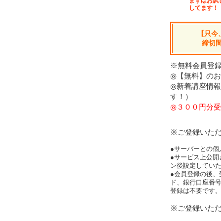
まずはお試
してます！
【只今
締切
※無料会員登録
◎【無料】の
◎新着講座情
す！）
◎３００円分受
※ご登録いた
●サーバーとの個
●サービス上公開
ン後設定してい
●会員登録の後、
ド、銀行口座番
登録は不要です
※ご登録いた