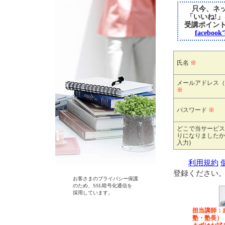
只今、ネッ
「いいね!
受講ポイン
faceb
氏名
※
メールアドレス（
※
パスワード
※
どこで当サービス
りになりましたか
入力)
利用規約
登録ください
お客さまのプライバシー保護
のため、SSL暗号化通信を
採用しています。
担当講師：
塾・塾長）