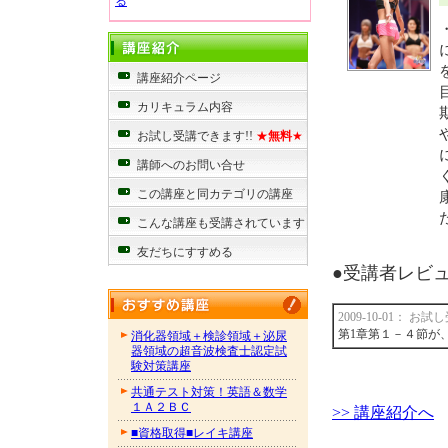
る
講座紹介ページ
カリキュラム内容
お試し受講できます!!
★
無料
★
講師へのお問い合せ
この講座と同カテゴリの講座
こんな講座も受講されています
友だちにすすめる
●受講者レビュー
2009-10-01： お
第1章第１－４節が
消化器領域＋検診領域＋泌尿
器領域の超音波検査士認定試
験対策講座
共通テスト対策！英語＆数学
１Ａ２ＢＣ
>> 講座紹介へ
■資格取得■レイキ講座