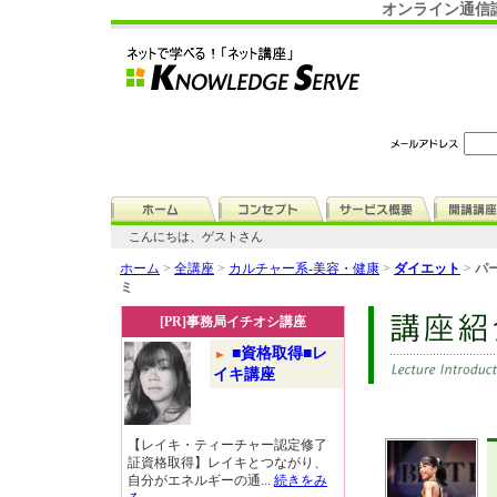
オンライン通信
こんにちは、ゲストさん
ホーム
>
全講座
>
カルチャー系-美容・健康
>
ダイエット
>
パ
ミ
[PR]事務局イチオシ講座
■資格取得■レ
イキ講座
【レイキ・ティーチャー認定修了
証資格取得】レイキとつながり、
自分がエネルギーの通...
続きをみ