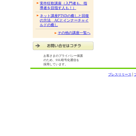
実作狂歌講座（入門者も、指
導者を目指す人も！）
ネット講座PTSDの癒しと回復
の方法 ACとインナーチャイ
ルドの癒し
その他の講座一覧へ
お客さまのプライバシー保護
のため、SSL暗号化通信を
採用しています。
プレスリリース
│