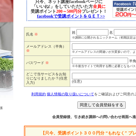
只今、ネット講座facebookページに
「いいね!」をしていただいた方
全員に
受講ポイント
200～500円分
プレゼント！
facebookで受講ポイントをＧＥＴ>>
姓
名
氏名
※
※講師に公開されるニックネーム（初期設定は
メールアドレス（半角）
※
※メールアドレスの間違いが大変多いので、よ
半
パスワード
※
※今後当サイトで利用する際に必要となるパス
どこで当サービスをお知
りになりましたか？(任意
(任意)
入力)
利用規約
個人情報の取り扱いについて
をご確認およびご同意の
護
会員登録後、引き続き講師への問い合わせ画面へ進
【只今、受講ポイント３００円分 “もれなく” プ