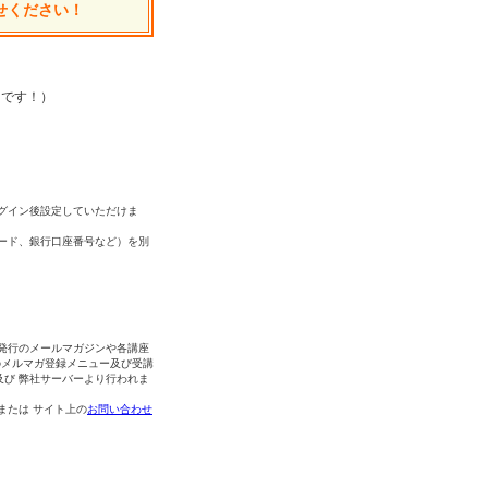
せください！
中です！）
グイン後設定していただけま
ード、銀行口座番号など）を別
発行のメールマガジンや各講座
のメルマガ登録メニュー及び受講
及び 弊社サーバーより行われま
 または サイト上の
お問い合わせ