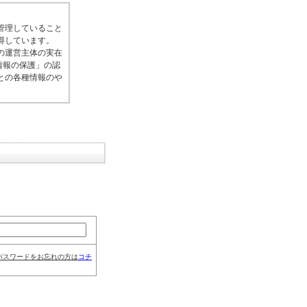
管理していること
得しています。
の運営主体の実在
情報の保護」の認
との各種情報のや
パスワードをお忘れの方は
コチ