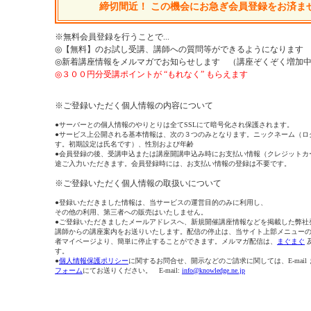
締切間近！ この機会にお急ぎ会員登録をお済ま
※無料会員登録を行うことで...
◎【無料】のお試し受講、講師への質問等ができるようになります
◎新着講座情報をメルマガでお知らせします （講座ぞくぞく増加
◎３００円分受講ポイントが “もれなく” もらえます
※ご登録いただく個人情報の内容について
●サーバーとの個人情報のやりとりは全てSSLにて暗号化され保護されます。
●サービス上公開される基本情報は、次の３つのみとなります。ニックネーム（ロ
す。初期設定は氏名です）、性別および年齢
●会員登録の後、受講申込または講座開講申込み時にお支払い情報（クレジットカ
途ご入力いただきます。会員登録時には、お支払い情報の登録は不要です。
※ご登録いただく個人情報の取扱いについて
●登録いただきました情報は、当サービスの運営目的のみに利用し、
その他の利用、第三者への販売はいたしません。
●ご登録いただきましたメールアドレスへ、新規開催講座情報などを掲載した弊社
講師からの講座案内をお送りいたします。配信の停止は、当サイト上部メニュー
者マイページより、簡単に停止することができます。メルマガ配信は、
まぐまぐ
す。
●
個人情報保護ポリシー
に関するお問合せ、開示などのご請求に関しては、E-mail
フォーム
にてお送りください。 E-mail:
info@knowledge.ne.jp