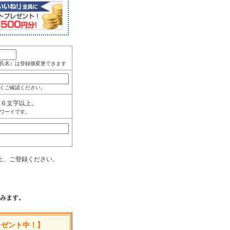
氏名）は登録後変更できます
くご確認ください。
角６文字以上。
ワードです。
上、ご登録ください。
みます。
レゼント中！】