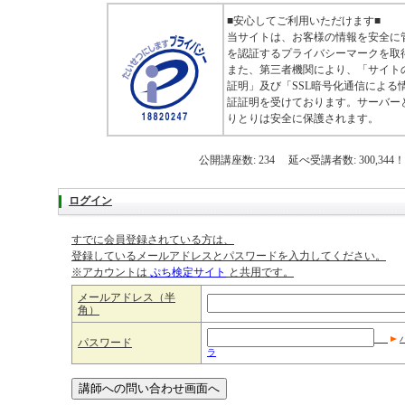
■安心してご利用いただけます■
当サイトは、お客様の情報を安全に
を認証するプライバシーマークを取
また、第三者機関により、「サイト
証明」及び「SSL暗号化通信による
証証明を受けております。サーバー
りとりは安全に保護されます。
公開講座数: 234 延べ受講者数: 300,344！
ログイン
すでに会員登録されている方は、
登録しているメールアドレスとパスワードを入力してください。
※アカウントは
ぷち検定サイト
と共用です。
メールアドレス（半
角）
パスワード
ラ