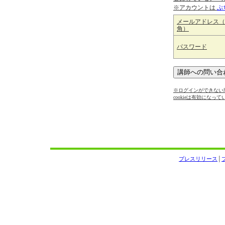
※アカウントは
ぷ
メールアドレス（
角）
パスワード
※ログインができない場
cookieは有効になっ
プレスリリース
│