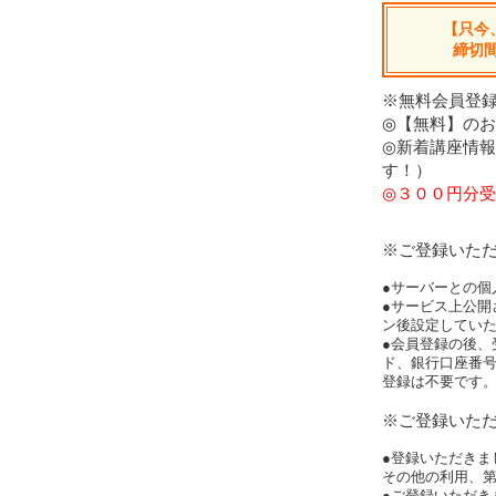
【只今
締切
※無料会員登録
◎【無料】の
◎新着講座情
す！）
◎３００円分受
※ご登録いた
●サーバーとの個
●サービス上公開
ン後設定してい
●会員登録の後、
ド、銀行口座番
登録は不要です
※ご登録いた
●登録いただきま
その他の利用、