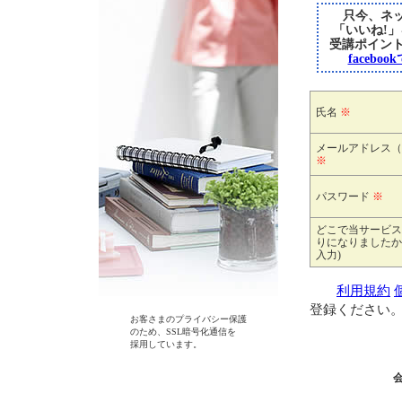
只今、ネッ
「いいね!
受講ポイン
faceb
氏名
※
メールアドレス（
※
パスワード
※
どこで当サービス
りになりましたか
入力)
利用規約
登録ください
お客さまのプライバシー保護
のため、SSL暗号化通信を
採用しています。