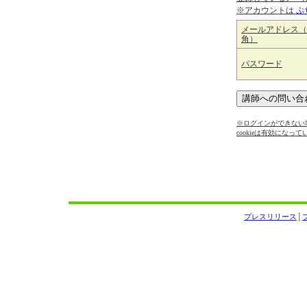
※アカウントは
ぷ
メールアドレス（
角）
パスワード
※ログインができない場
cookieは有効になっ
プレスリリース
│