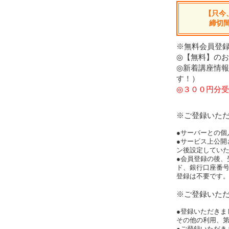
【只今
締切
※無料会員登録
◎【無料】の
◎新着講座情
す！）
◎３００円分受
※ご登録いた
●サーバーとの個
●サービス上公開
ン後設定してい
●会員登録の後、
ド、銀行口座番
登録は不要です
※ご登録いた
●登録いただきま
その他の利用、