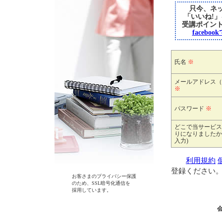
只今、ネッ
「いいね!
受講ポイン
faceb
氏名
※
メールアドレス（
※
パスワード
※
どこで当サービス
りになりましたか
入力)
利用規約
登録ください
お客さまのプライバシー保護
のため、SSL暗号化通信を
採用しています。