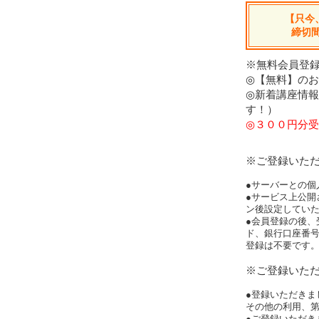
【只今
締切
※無料会員登録
◎【無料】の
◎新着講座情
す！）
◎３００円分受
※ご登録いた
●サーバーとの個
●サービス上公開
ン後設定してい
●会員登録の後、
ド、銀行口座番
登録は不要です
※ご登録いた
●登録いただきま
その他の利用、