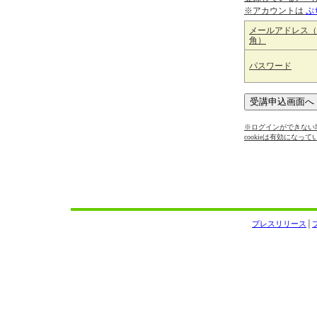
※アカウントは
ぷ
メールアドレス（
角）
パスワード
※ログインができない場
cookieは有効になっ
プレスリリース
│