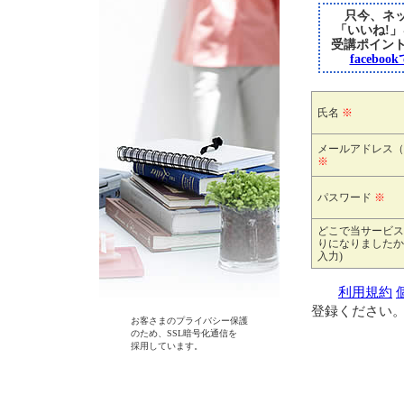
只今、ネッ
「いいね!
受講ポイン
faceb
氏名
※
メールアドレス（
※
パスワード
※
どこで当サービス
りになりましたか
入力)
利用規約
登録ください
お客さまのプライバシー保護
のため、SSL暗号化通信を
採用しています。