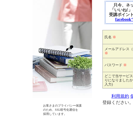
只今、ネッ
「いいね!
受講ポイン
faceb
氏名
※
メールアドレス（
※
パスワード
※
どこで当サービス
りになりましたか
入力)
利用規約
登録ください
お客さまのプライバシー保護
のため、SSL暗号化通信を
採用しています。