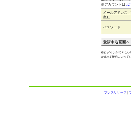
※アカウントは
ぷ
メールアドレス（
角）
パスワード
※ログインができない場
cookieは有効になっ
プレスリリース
│