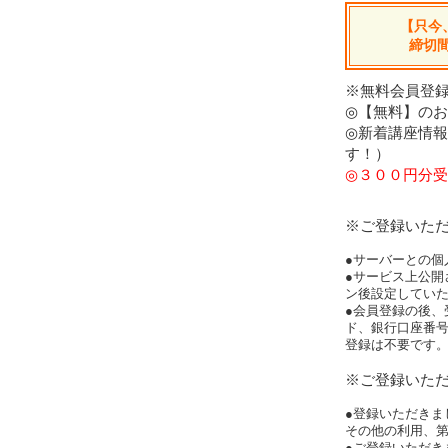
【只今
締切
※無料会員登録
◎【無料】の
◎新着講座情
す！）
◎３００円分受
※ご登録いた
●サーバーとの個
●サービス上公開
ン後設定してい
●会員登録の後、
ド、銀行口座番
登録は不要です
※ご登録いた
●登録いただきま
その他の利用、