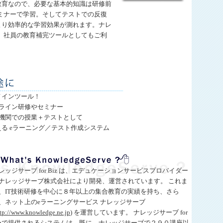
教育なので、必要な基本的知識は研修前
ミナーで学習。そしてテストでの反復
より効率的な学習効果が測れます。ナレ
使えば、社員の教育補完ツールとしてもご利
メインツール！
ンライン研修やセミナー
育機関での授業＋テストとして
る eラーニング／テスト作成システム
。
レッジサーブ for Biz は、エデュケーションサービスプロバイダー
ナレッジサーブ株式会社により開発、運営されています。 これま
、IT技術研修を中心に８年以上の集合教育の実績を持ち、さら
、ネット上のeラーニングサービス ナレッジサーブ
tp://www.knowledge.ne.jp
) を運営しています。 ナレッジサーブ for
izで提供されるシステムは、既に、ナレッジサーブで２９０講座以