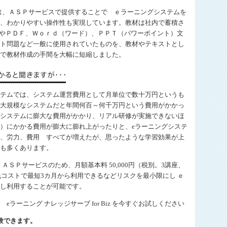
iz では、ＡＳＰサービスで提供することで ｅラーニングシステムを
、わかりやすい操作性も実現しています。教材は社内で蓄積さ
ツやＰＤＦ、Ｗｏｒｄ（ワード）、ＰＰＴ（パワーポイント）文
ト問題など一般に使用されていたものを、教材やテキストとし
で教材作成の手間を大幅に短縮しました。
テムでは、システム運営費用として月単位で数十万円というも
大規模なシステムだと年間何百～何千万円という費用がかかっ
システムに膨大な費用がかかり、リアル研修が実施できないほ
）にかかる費用が膨大に膨れ上がったりと、eラーニングシステ
、労力、費用 すべてが増えたが、思ったような学習効果が上
も多くあります。
 は、ＡＳＰサービスのため、月額基本料 50,000円（税別。3講座、
と低コストで最短3カ月から利用できるなどリスクを最小限にし ｅ
し利用することが可能です。
ラーニング ナレッジサーブ for Biz を今すぐお試しください
験できます。