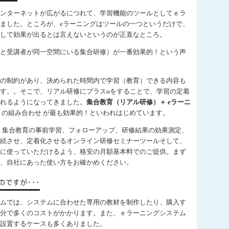
ンターネットが広がるにつれて、学習機能のツールとしてｅラ
ました。ところが、eラーニングはツールの一つというだけで、
して効果が出るとは言えないというのが正直なところ。
と受講者が同一空間にいる集合研修）が一番効果的！という声
の制約があり、決められた時間内で学習（教育）できる内容も
す。。そこで、リアル研修にプラスαをすることで、学習の定着
れるようになってきました。
集合教育（リアル研修）＋ eラーニ
の組み合わせ が最も効果的！といわれはじめています。
iz は、集合教育の事前学習、フォローアップ、研修結果の効果測定、
続させ、定着化させるオンライン研修セミナーツールそして、
に使っていただけるよう、格安の月額基本料でのご提供。まず
、自社にあった使い方をお確かめください。
ムでは、システムに合わせた専用の教材を制作したり、購入す
分で多くのコストがかかります。また、ｅラーニングシステム
設置するケースも多くありました。