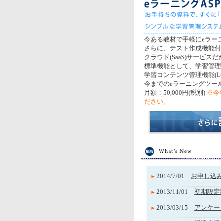
今ある教材で手軽にeラー
さらに、テスト作成機能付
クラウド(SaaS)サービ
標準機能として、学習管理
学習コンテンツ管理機能(L
今までのeラーニングツー
月額：50,000円(税別)
※今
ださい。
2014/7/01
お申し込
2013/11/01
初期設定
2013/03/15
アンケー