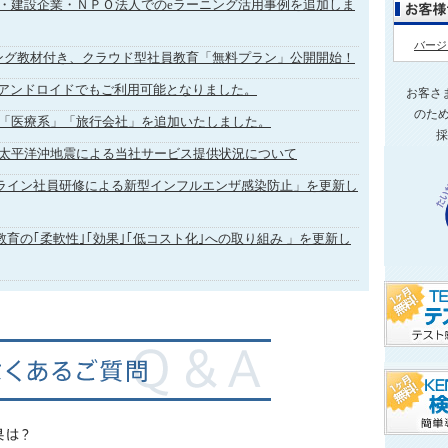
・建設企業・ＮＰＯ法人でのeラーニング活用事例を追加しま
バージ
ング教材付き、クラウド型社員教育「無料プラン」公開開始！
ne、アンドロイドでもご利用可能となりました。
お客さ
のため
「医療系」「旅行会社」を追加いたしました。
採
太平洋沖地震による当社サービス提供状況について
ライン社員研修による新型インフルエンザ感染防止」を更新し
育の｢柔軟性｣｢効果｣｢低コスト化｣への取り組み 」を更新し