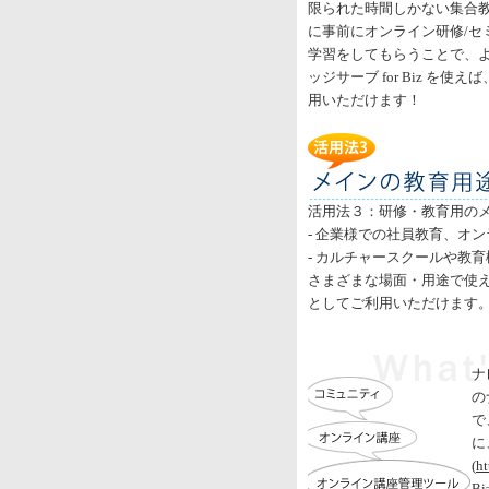
限られた時間しかない集合
に事前にオンライン研修/セ
学習をしてもらうことで、
ッジサーブ for Biz を
用いただけます！
活用法３：研修・教育用の
- 企業様での社員教育、オ
- カルチャースクールや教
さまざまな場面・用途で使え
としてご利用いただけます
ナ
の
で
に
(
ht
B