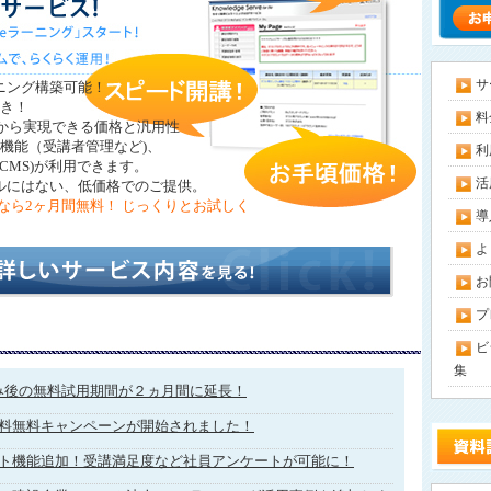
サ
ニング構築可能！
き！
料
スだから実現できる価格と汎用性
機能（受講者管理など)、
利
CMS)が利用できます。
活
ルにはない、低価格でのご提供。
なら2ヶ月間無料！ じっくりとお試しく
導
よ
お
プ
ビ
集
み後の無料試用期間が２ヵ月間に延長！
料無料キャンペーンが開始されました！
ト機能追加！受講満足度など社員アンケートが可能に！