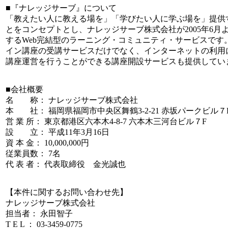
■『ナレッジサーブ』について
「教えたい人に教える場を」「学びたい人に学ぶ場を」提供
とをコンセプトとし、ナレッジサーブ株式会社が2005年6月
するWeb完結型のラーニング・コミュニティ・サービスです
イン講座の受講サービスだけでなく、インターネットの利用
講座運営を行うことができる講座開設サービスも提供してい
■会社概要
名 称： ナレッジサーブ株式会社
本 社： 福岡県福岡市中央区舞鶴3-2-21 赤坂パークビル７
営 業 所： 東京都港区六本木4-8-7 六本木三河台ビル７F
設 立： 平成11年3月16日
資 本 金： 10,000,000円
従業員数： 7名
代 表 者： 代表取締役 金光誠也
【本件に関するお問い合わせ先】
ナレッジサーブ株式会社
担当者： 永田智子
T E L ： 03-3459-0775