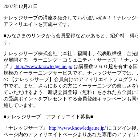
2007年12月21日
ナレッジサーブの講座を紹介してお小遣い稼ぎ！！ナレッジ
アフィリエイトを実施中です。
■みなさまのリンクから会員登録などがあると、紹介料 得
す。
ナレッジサーブ株式会社（本社：福岡市、代表取締役：金光
が展開する ラーニング・コミュニティ・サービス 『 ナレ
ブ 』
http://www.knowledge.ne.jp/
は講座数２６０超を有する国
規模のイーラーニングサービスです。ナレッジサーブでは、
の 【ナレッジサーブ】会員向けのアフィリエイトプログラ
中です。また、さらに多くの方にイーラーニングの楽しさを
ていただけるよう、新規会員登録（無料）をされた方全員に3
の受講ポイントをプレゼントする会員登録キャンペーンも同
施しています。
■ナレッジサーブ アフィリエイト募集■
『ナレッジサーブ』
http://www.knowledge.ne.jp
/ にログイン
ページ内のアフィリエイトページよりあなた専用のアフィリ