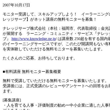
2007年10月17日
モニター受講して、スキルアップしよう！ イーラーニング
レッジサーブ】がネット講座の無料モニターを募集！
ナレッジサーブ株式会社（本社：福岡市、代表取締役：金光
が展開する ラーニング・コミュニティ・サービス『ナレッ
ブ』
http://www.knowledge.ne.jp
/ は講座数 250超を有する国
のイーラーニングサービスですが、このたび開講間もない有
を実体験していただける無料モニターを募集いたします。
たくさんのご応募、お待ちしております。
■有料講座 無料モニター募集概要
無料で受講していただける無料モニターを募集いたします。
受講後には、正式受講のレビューやアンケートへの回答をお
ます。
[募集講座]
・人を育てる人事・評価制度の勧めー中小企業に適した人事