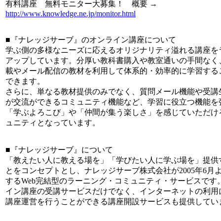
有料講座 無料モニター大募集！ 概要 →
http://www.knowledge.ne.jp/monitor.html
■『ナレッジサーブ』のオンライン講座について
学ぶ側の多様なニーズに応えるオリジナリティ溢れる講座を
アップしています。分厚い教科書購入や教室通いの手間なく、
載やメール配信の教材を利用して体系的・効率的に学習する
できます。
さらに、単なる教材提供のみでなく、質問メール機能や受講
が交流ができるコミュニティ機能など、学習に役立つ機能を
「学ぶよろこび」や「仲間が集う楽しさ」を感じていただけ
ュニティとなっています。
■『ナレッジサーブ』について
「教えたい人に教える場を」「学びたい人に学ぶ場を」提供
とをコンセプトとし、ナレッジサーブ株式会社が2005年6月
するWeb完結型のラーニング・コミュニティ・サービスです
イン講座の受講サービスだけでなく、インターネットの利用
講座運営を行うことができる講座開設サービスも提供してい