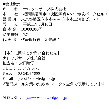
■会社概要
名 称： ナレッジサーブ株式会社
本 社： 福岡県福岡市中央区舞鶴3-2-21 赤坂パークビル７
営 業 所： 東京都港区六本木4-8-7 六本木三河台ビル７F
設 立： 平成11年3月16日
資 本 金： 10,000,000円
従業員数： 7名
代 表 者： 代表取締役 金光誠也
【本件に関するお問い合わせ先】
ナレッジサーブ株式会社
担当者： 永田智子
T E L ： 03-3459-0775
F A X ： 03-5414-7966
E-mail： press＠knowledge.ne.jp
※迷惑メール対策のため ＠ マークを全角で表示しています
関連URL：
http://www.knowledge.ne.jp/