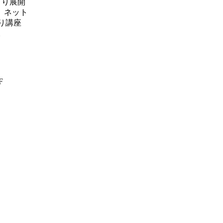
より展開
。ネット
り講座
。
F