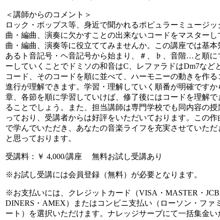
＜講師からのコメント＞
ロック・ポップス等、身近で聞かれるポピュラーミュージッ
曲・編曲、演奏に欠かすことの出来ないコードをマスターし
曲・編曲、演奏等に役立ててみませんか。この講座では基本
あるト音記号・ヘ音記号から始まり、＃、♭、音階…と順に
ーしていくことでドミソの和音はC、レファラドはDm7など
コード、そのコードを順に並べて、ハーモニーの動きを作る
進行が理解できます。学習・理解していく順番が明確ですか
章、各節を順に学習していけば、修了後にはコードを理解で
ることでしょう。また、担当講師は専門学校でも同内容の授
っており、受講者からは好評をいただいております。この作
で学んでいただき、あなたの音楽ライフを充実させていただ
と思っております。
受講料：￥ 4,000/講座 無料お試し受講あり
※お試し受講には会員登録（無料）が必要となります。
※お支払いには、クレジットカード（VISA・MASTER・JC
DINERS・AMEX）またはコンビニ支払い（ローソン・ファ
ート）を選択いただけます。ナレッジサーブにて一括集金い