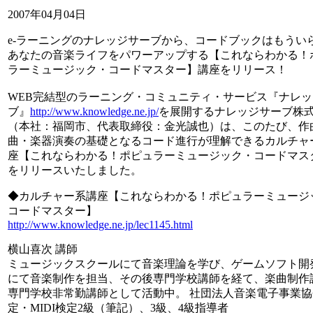
2007年04月04日
e-ラーニングのナレッジサーブから、コードブックはもうい
あなたの音楽ライフをパワーアップする【これならわかる！
ラーミュージック・コードマスター】講座をリリース！
WEB完結型のラーニング・コミュニティ・サービス『ナレ
ブ』
http://www.knowledge.ne.jp/
を展開するナレッジサーブ株
（本社：福岡市、代表取締役：金光誠也）は、このたび、作
曲・楽器演奏の基礎となるコード進行が理解できるカルチャ
座【これならわかる！ポピュラーミュージック・コードマス
をリリースいたしました。
◆カルチャー系講座【これならわかる！ポピュラーミュージ
コードマスター】
http://www.knowledge.ne.jp/lec1145.html
横山喜次 講師
ミュージックスクールにて音楽理論を学び、ゲームソフト開
にて音楽制作を担当、その後専門学校講師を経て、楽曲制作
専門学校非常勤講師として活動中。 社団法人音楽電子事業協
定・MIDI検定2級（筆記）、3級、4級指導者