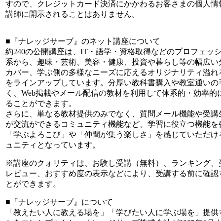
すので、クレジットカード決済にかかわるお客さまの個人情
講師に開示されることはありません。
■『ナレッジサーブ』のネット講座について
約240の公開講座は、IT・語学・資格取得などのプロフェッ
系から、趣味・芸術、美容・健康、投資や暮らし等の幅広い
カバー、学ぶ側の多様なニーズに応えるオリジナリティ溢れ
をラインアップしています。分厚い教科書購入や教室通いの
く、Web掲載やメール配信の教材を利用して体系的・効率的
ることができます。
さらに、単なる教材提供のみでなく、質問メール機能や受講
が交流ができるコミュニティ機能など、学習に役立つ機能を
「学ぶよろこび」や「仲間が集う楽しさ」を感じていただけ
ュニティとなっています。
※講座のクォリティは、お験し受講（無料）、ランキング、
レビュー、おすすめ度の表示などにより、受講する前に確認
とができます。
■『ナレッジサーブ』について
「教えたい人に教える場を」「学びたい人に学ぶ場を」提供