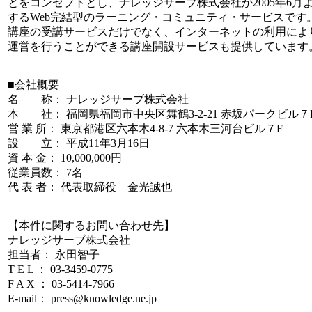
とをコンセプトとし、ナレッジサーブ株式会社が2005年6月
するWeb完結型のラーニング・コミュニティ・サービスです
講座の受講サービスだけでなく、インターネットの利用によ
運営を行うことができる講座開設サービスも提供しています
■会社概要
名 称： ナレッジサーブ株式会社
本 社： 福岡県福岡市中央区舞鶴3-2-21 赤坂パークビル７
営 業 所： 東京都港区六本木4-8-7 六本木三河台ビル７F
設 立： 平成11年3月16日
資 本 金： 10,000,000円
従業員数： 7名
代 表 者： 代表取締役 金光誠也
【本件に関するお問い合わせ先】
ナレッジサーブ株式会社
担当者： 永田智子
T E L ： 03-3459-0775
F A X ： 03-5414-7966
E-mail： press@knowledge.ne.jp