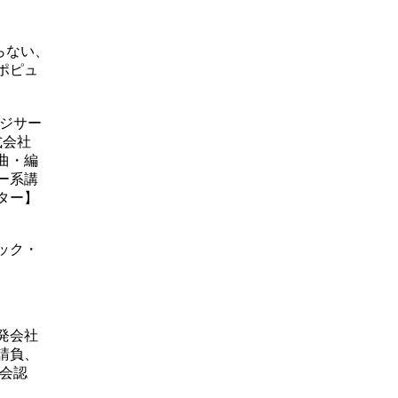
らない、
ポピュ
ッジサー
式会社
曲・編
ー系講
ター】
ック・
発会社
請負、
会認