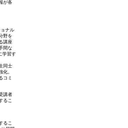
報が各
ショナル
分野を
る講座
手間な
に学習す
生同士
強化。
るコミ
受講者
するこ
するこ