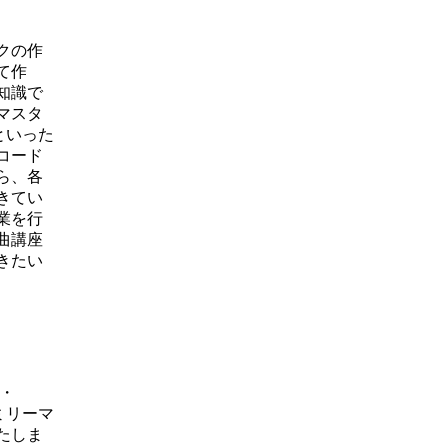
クの作
て作
知識で
マスタ
といった
コード
ら、各
きてい
業を行
曲講座
きたい
B・
ミリーマ
たしま