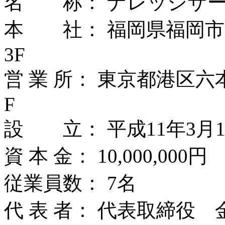
名 称： ナレッジサー
本 社： 福岡県福岡市中央
3F
営 業 所： 東京都港区六
F
設 立： 平成11年3月1
資 本 金： 10,000,000円
従業員数： 7名
代 表 者： 代表取締役