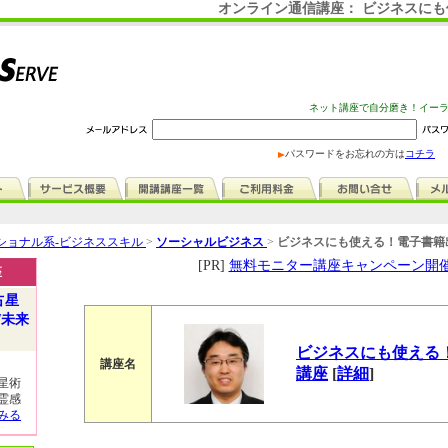
オンライン通信講座： ビジネスに
ネット講座で自分磨き！イー
パスワードをお忘れの方は
コチラ
ショナル系-ビジネススキル
>
ソーシャルビジネス
>
ビジネスにも使える！電子書籍
[PR]
無料モニター講座キャンペーン開
座
占星
/未来
ビジネスにも使える
講座名
講座
[
詳細
]
星術
霊感
みる