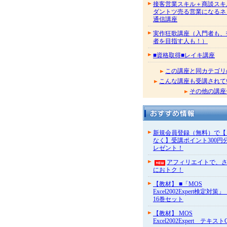
接客営業スキル＋商談スキ
ダントツ売る営業になるネ
通信講座
実作狂歌講座（入門者も、
者を目指す人も！）
■資格取得■レイキ講座
この講座と同カテゴリ
こんな講座も受講されて
その他の講座
新規会員登録（無料）で【
なく】受講ポイント300円
レゼント！
アフィリエイトで、
におトク！
【教材】 ■「MOS
Excel2002Expert検定対策
16巻セット
【教材】 MOS
Excel2002Expert テキスト