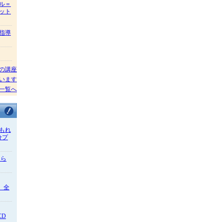
ル＝
ット
指導
の講座
います
一覧へ
もれ
分プ
さら
」 全
CD