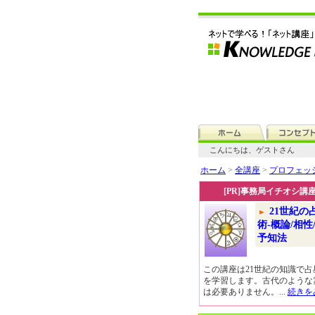
こんにちは、ゲストさん
ホーム
>
全講座
>
プロフェッ
[PR]事務局イチオシ講
21世紀の
術-概論/相性
予知法
この講座は21世紀の知識で占
を学習します。古代のような
は必要ありません。...
続きを