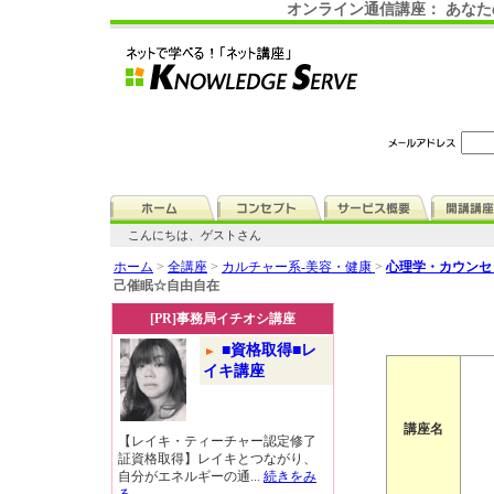
オンライン通信講座： あな
こんにちは、ゲストさん
ホーム
>
全講座
>
カルチャー系-美容・健康
>
心理学・カウンセ
己催眠☆自由自在
[PR]事務局イチオシ講座
■資格取得■レ
イキ講座
講座名
【レイキ・ティーチャー認定修了
証資格取得】レイキとつながり、
自分がエネルギーの通...
続きをみ