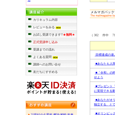
る
カリキュラム内容
レビューをみる
お試し受講できます!!
★
無料
★
（ 302 件中 71
正式受講申し込み
受講までの流れ
目標達成の達
よくある質問
■あなたも人
講師へのお問い合せ
友だちにすすめる
■「令和」の
せよう
■プレゼント
に実現できる
■あなたがオ
独立する、と
■オリンピッ
21世紀の占星術-概論/相性/未来