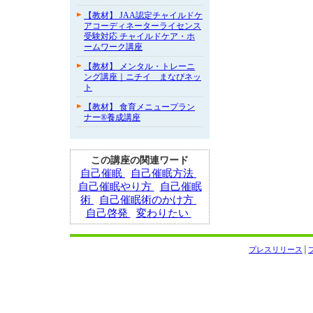
【教材】 JAA認定チャイルドケ
アコーディネーターライセンス
受験対応 チャイルドケア・ホ
ームワーク講座
【教材】 メンタル・トレーニ
ング講座｜ニチイ まなびネッ
ト
【教材】 食育メニュープラン
ナー®養成講座
この講座の関連ワード
自己催眠
自己催眠方法
自己催眠やり方
自己催眠
術
自己催眠術のかけ方
自己啓発
変わりたい
プレスリリース
│