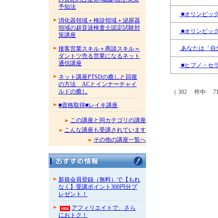
予知法
■オリンピッ
消化器領域＋検診領域＋泌尿器
領域の超音波検査士認定試験対
■オリンピッ
策講座
あなたは「自
接客営業スキル＋商談スキル＝
ダントツ売る営業になるネット
通信講座
■ヒプノ・セ
ネット講座PTSDの癒しと回復
の方法 ACとインナーチャイ
ルドの癒し
（ 302 件中 71
■資格取得■レイキ講座
この講座と同カテゴリの講座
こんな講座も受講されています
その他の講座一覧へ
新規会員登録（無料）で【もれ
なく】受講ポイント300円分プ
レゼント！
アフィリエイトで、さら
におトク！